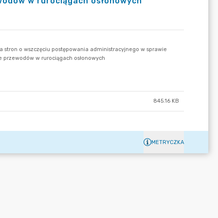
wodów w rurociągach osłonowych
845.16 KB
METRYCZKA