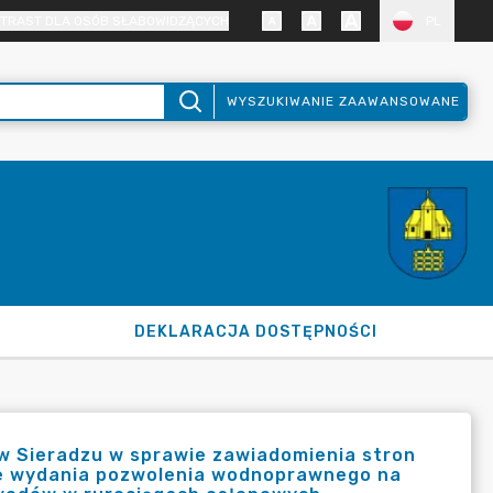
TRAST DLA OSÓB SŁABOWIDZĄCYCH
PL
WYSZUKIWANIE ZAAWANSOWANE
DEKLARACJA DOSTĘPNOŚCI
w Sieradzu w sprawie zawiadomienia stron
ie wydania pozwolenia wodnoprawnego na