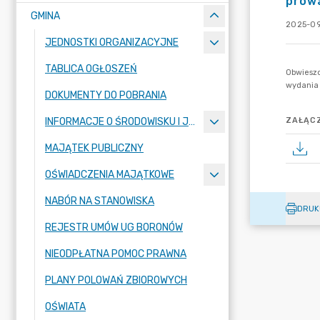
prow
GMINA
2025-09
JEDNOSTKI ORGANIZACYJNE
TABLICA OGŁOSZEŃ
DOKUMENTY DO POBRANIA
INFORMACJE O ŚRODOWISKU I JEGO OCHRONIE
ZAŁĄCZ
MAJĄTEK PUBLICZNY
OŚWIADCZENIA MAJĄTKOWE
NABÓR NA STANOWISKA
DRUK
REJESTR UMÓW UG BORONÓW
NIEODPŁATNA POMOC PRAWNA
PLANY POLOWAŃ ZBIOROWYCH
OŚWIATA