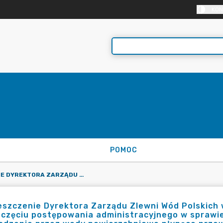
KON
POMOC
OBWIESZCZENIE DYREKTORA ZARZĄDU ZLEWNI WÓD POLSKICH W SIERADZU W SPRAWIE ZAWIADOMIENIA STRON O WSZCZĘCIU POSTĘPOWANIA ADMINISTRACYJNEGO W SPRAWIE WYDANIA POZWOLENIA WODNOPRAWNEGO NA PROWADZENIE PRZEZ WODY POWIERZCHNIOWE PŁYNĄCE PRZEWODÓW W RUROCIĄGACH OSŁONOWYCH
szczenie Dyrektora Zarządu Zlewni Wód Polskich 
zczęciu postępowania administracyjnego w spraw