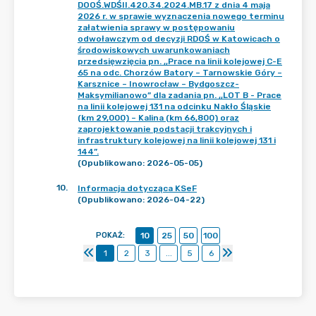
DOOŚ.WDŚII.420.34.2024.MB.17 z dnia 4 maja
2026 r. w sprawie wyznaczenia nowego terminu
załatwienia sprawy w postępowaniu
odwoławczym od decyzji RDOŚ w Katowicach o
środowiskowych uwarunkowaniach
przedsięwzięcia pn. ,,Prace na linii kolejowej C-E
65 na odc. Chorzów Batory – Tarnowskie Góry –
Karsznice – Inowrocław – Bydgoszcz-
Maksymilianowo” dla zadania pn. ,,LOT B - Prace
na linii kolejowej 131 na odcinku Nakło Śląskie
(km 29,000) – Kalina (km 66,800) oraz
zaprojektowanie podstacji trakcyjnych i
infrastruktury kolejowej na linii kolejowej 131 i
144”.
(Opublikowano: 2026-05-05)
10
.
Informacja dotycząca KSeF
(Opublikowano: 2026-04-22)
POKAŻ
:
10
25
50
100
1
2
3
...
5
6