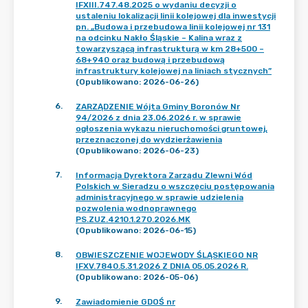
IFXIII.747.48.2025 o wydaniu decyzji o
ustaleniu lokalizacji linii kolejowej dla inwestycji
pn. „Budowa i przebudowa linii kolejowej nr 131
na odcinku Nakło Śląskie – Kalina wraz z
towarzyszącą infrastrukturą w km 28+500 –
68+940 oraz budową i przebudową
infrastruktury kolejowej na liniach stycznych”
(Opublikowano: 2026-06-26)
6
.
ZARZĄDZENIE Wójta Gminy Boronów Nr
94/2026 z dnia 23.06.2026 r. w sprawie
ogłoszenia wykazu nieruchomości gruntowej,
przeznaczonej do wydzierżawienia
(Opublikowano: 2026-06-23)
7
.
Informacja Dyrektora Zarządu Zlewni Wód
Polskich w Sieradzu o wszczęciu postępowania
administracyjnego w sprawie udzielenia
pozwolenia wodnoprawnego
PS.ZUZ.4210.1.270.2026.MK
(Opublikowano: 2026-06-15)
8
.
OBWIESZCZENIE WOJEWODY ŚLĄSKIEGO NR
IFXV.7840.5.31.2026 Z DNIA 05.05.2026 R.
(Opublikowano: 2026-05-06)
9
.
Zawiadomienie GDOŚ nr