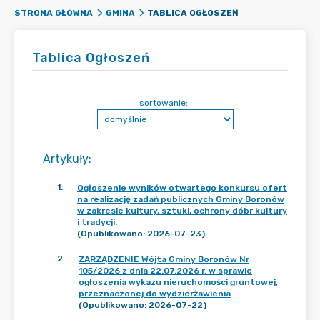
TABLICA OGŁOSZEŃ
STRONA GŁÓWNA
GMINA
Tablica Ogłoszeń
sortowanie:
Artykuły
:
1
.
Ogłoszenie wyników otwartego konkursu ofert
na realizację zadań publicznych Gminy Boronów
w zakresie kultury, sztuki, ochrony dóbr kultury
i tradycji.
(Opublikowano: 2026-07-23)
2
.
ZARZĄDZENIE Wójta Gminy Boronów Nr
105/2026 z dnia 22.07.2026 r. w sprawie
ogłoszenia wykazu nieruchomości gruntowej,
przeznaczonej do wydzierżawienia
(Opublikowano: 2026-07-22)