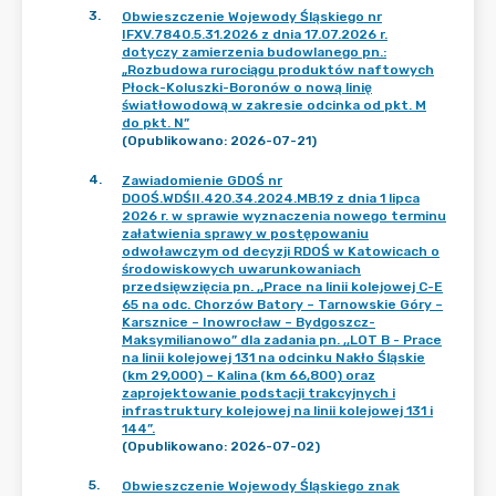
3
.
Obwieszczenie Wojewody Śląskiego nr
IFXV.7840.5.31.2026 z dnia 17.07.2026 r.
dotyczy zamierzenia budowlanego pn.:
„Rozbudowa rurociągu produktów naftowych
Płock-Koluszki-Boronów o nową linię
światłowodową w zakresie odcinka od pkt. M
do pkt. N”
(Opublikowano: 2026-07-21)
4
.
Zawiadomienie GDOŚ nr
DOOŚ.WDŚII.420.34.2024.MB.19 z dnia 1 lipca
2026 r. w sprawie wyznaczenia nowego terminu
załatwienia sprawy w postępowaniu
odwoławczym od decyzji RDOŚ w Katowicach o
środowiskowych uwarunkowaniach
przedsięwzięcia pn. ,,Prace na linii kolejowej C-E
65 na odc. Chorzów Batory – Tarnowskie Góry –
Karsznice – Inowrocław – Bydgoszcz-
Maksymilianowo” dla zadania pn. ,,LOT B - Prace
na linii kolejowej 131 na odcinku Nakło Śląskie
(km 29,000) – Kalina (km 66,800) oraz
zaprojektowanie podstacji trakcyjnych i
infrastruktury kolejowej na linii kolejowej 131 i
144”.
(Opublikowano: 2026-07-02)
5
.
Obwieszczenie Wojewody Śląskiego znak