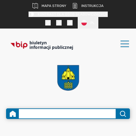
MAPA STRONY
INSTRUKCJA
KONTRAST DLA OSÓB SŁABOWIDZĄCYCH
PL
biuletyn
informacji publicznej