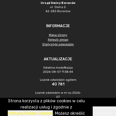
Urząd Gminy Boronów
ul. Dolna 2
42-283 Boronów
INFORMACJE
Mapa strony
Rejestr zmian
Statystyki odwiedzin
AKTUALIZACJE
Ostatnia modyfikacja
2026-08-07 11:58:44
Licznik odwiedzin ogółem
40 781
Licznik odwiedzin w m-cu 2026-
07
Strona korzysta z plików cookies w celu
418
realizacji usług i zgodnie z
Polityką Plików Cookies
. Możesz określić
Zamknij
CMS & Hosting: Nefeni Sp. z o.o.