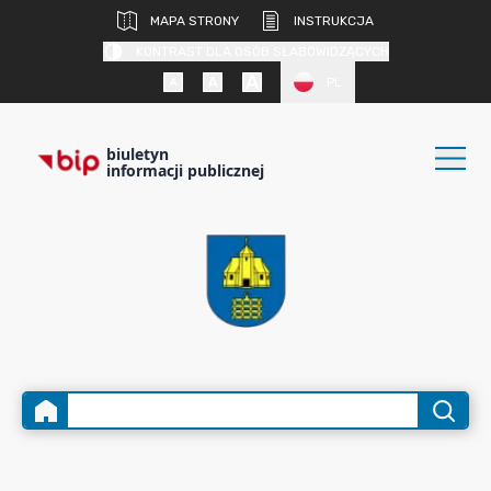
MAPA STRONY
INSTRUKCJA
KONTRAST DLA OSÓB SŁABOWIDZĄCYCH
PL
biuletyn
informacji publicznej