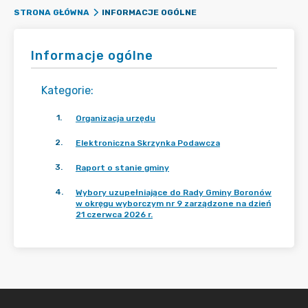
INFORMACJE OGÓLNE
STRONA GŁÓWNA
Informacje ogólne
Kategorie
:
1
.
Organizacja urzędu
2
.
Elektroniczna Skrzynka Podawcza
3
.
Raport o stanie gminy
4
.
Wybory uzupełniające do Rady Gminy Boronów
w okręgu wyborczym nr 9 zarządzone na dzień
21 czerwca 2026 r.