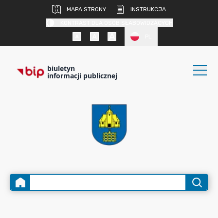
MAPA STRONY
INSTRUKCJA
KONTRAST DLA OSÓB SŁABOWIDZĄCYCH
PL
biuletyn
informacji publicznej