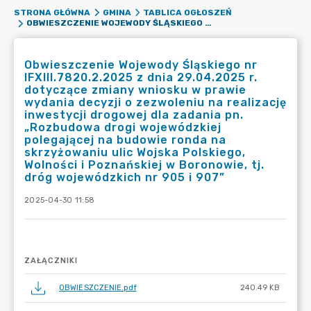
STRONA GŁÓWNA
GMINA
TABLICA OGŁOSZEŃ
OBWIESZCZENIE WOJEWODY ŚLĄSKIEGO NR IFXIII.7820.2.2025 Z DNIA 29.04.2025 R. DOTYCZĄCE ZMIANY WNIOSKU W PRAWIE WYDANIA DECYZJI O ZEZWOLENIU NA REALIZACJĘ INWESTYCJI DROGOWEJ DLA ZADANIA PN. „ROZBUDOWA DROGI WOJEWÓDZKIEJ POLEGAJĄCEJ NA BUDOWIE RONDA NA SKRZYŻOWANIU ULIC WOJSKA POLSKIEGO, WOLNOŚCI I POZNAŃSKIEJ W BORONOWIE, TJ. DRÓG WOJEWÓDZKICH NR 905 I 907”
Obwieszczenie Wojewody Śląskiego nr
IFXIII.7820.2.2025 z dnia 29.04.2025 r.
dotyczące zmiany wniosku w prawie
wydania decyzji o zezwoleniu na realizację
inwestycji drogowej dla zadania pn.
„Rozbudowa drogi wojewódzkiej
polegającej na budowie ronda na
skrzyżowaniu ulic Wojska Polskiego,
Wolności i Poznańskiej w Boronowie, tj.
dróg wojewódzkich nr 905 i 907”
2025-04-30 11:58
ZAŁĄCZNIKI
OBWIESZCZENIE.pdf
240.49 KB