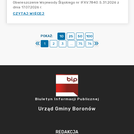
Obwieszczenie Wojewody Śląskiego nr IFXV.7840.5.31.2026 z
dnia 17.07.2026 r.
CZYTAJ WIĘCEJ
POKAŻ
:
10
25
50
100
1
2
3
...
75
76
Biuletyn Informacji Publicznej
Urząd Gminy Boronów
REDAKCJA