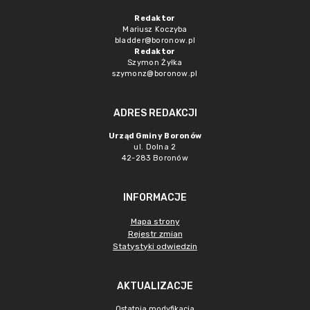
Redaktor
Mariusz Koczyba
bladder@boronow.pl
Redaktor
Szymon Żyłka
szymonz@boronow.pl
ADRES REDAKCJI
Urząd Gminy Boronów
ul. Dolna 2
42-283 Boronów
INFORMACJE
Mapa strony
Rejestr zmian
Statystyki odwiedzin
AKTUALIZACJE
Ostatnia modyfikacja