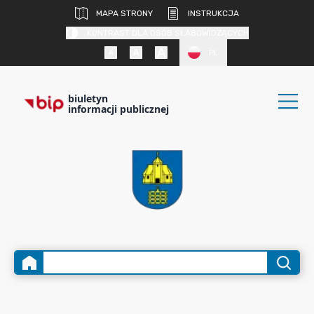
MAPA STRONY
INSTRUKCJA
KONTRAST DLA OSÓB SŁABOWIDZĄCYCH
PL
biuletyn
informacji publicznej