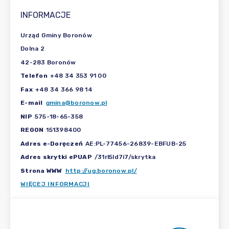
INFORMACJE
Urząd Gminy Boronów
Dolna 2
42-283 Boronów
Telefon
+48 34 353 91 00
Fax
+48 34 366 98 14
E-mail
gmina@boronow.pl
NIP
575-18-65-358
REGON
151398400
Adres e-Doręczeń
AE:PL-77456-26839-EBFUB-25
Adres skrytki ePUAP
/31rl5ld7i7/skrytka
Strona WWW
http://ug.boronow.pl/
WIĘCEJ INFORMACJI