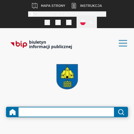
MAPA STRONY
INSTRUKCJA
KONTRAST DLA OSÓB SŁABOWIDZĄCYCH
PL
biuletyn
informacji publicznej