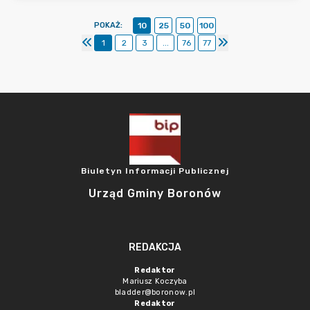
POKAŻ
:
10
25
50
100
1
2
3
...
76
77
Biuletyn Informacji Publicznej
Urząd Gminy Boronów
REDAKCJA
Redaktor
Mariusz Koczyba
bladder@boronow.pl
Redaktor