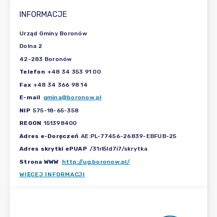
INFORMACJE
Urząd Gminy Boronów
Dolna 2
42-283 Boronów
Telefon
+48 34 353 91 00
Fax
+48 34 366 98 14
E-mail
gmina@boronow.pl
NIP
575-18-65-358
REGON
151398400
Adres e-Doręczeń
AE:PL-77456-26839-EBFUB-25
Adres skrytki ePUAP
/31rl5ld7i7/skrytka
Strona WWW
http://ug.boronow.pl/
WIĘCEJ INFORMACJI