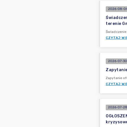
2026-08-04
Świadczen
terenie G
Świadczenie
CZYTAJ WI
2026-07-30
Zapytanie
Zapytanie of
CZYTAJ WI
2026-07-28
OGŁOSZEN
kryzysow