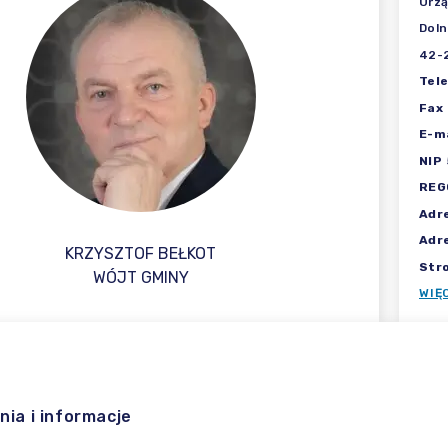
Urz
Doln
42-
Tel
Fax
E-ma
NIP
REG
Adr
Adr
KRZYSZTOF BEŁKOT
Str
WÓJT GMINY
WIĘ
nia i informacje