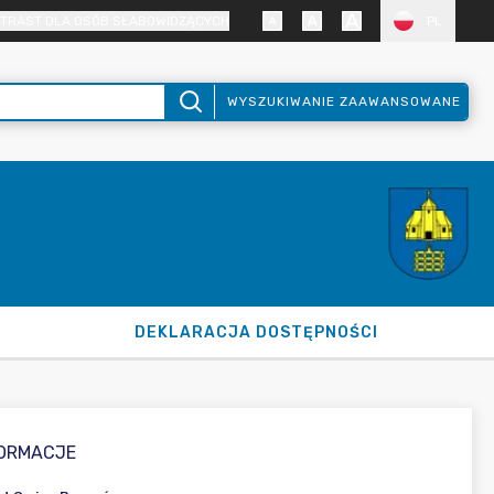
TRAST DLA OSÓB SŁABOWIDZĄCYCH
PL
WYSZUKIWANIE ZAAWANSOWANE
DEKLARACJA DOSTĘPNOŚCI
FORMACJE