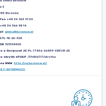
ąd Gminy Boronów
a 2
283 Boronów
efon
+48 34 353 91 00
+48 34 366 98 14
il
gmina@boronow.pl
575-18-65-358
ON
151398400
es e-Doręczeń
AE:PL-77456-26839-EBFUB-25
es skrytki ePUAP
/31rl5ld7i7/skrytka
ona WWW
http://ug.boronow.pl/
CEJ INFORMACJI