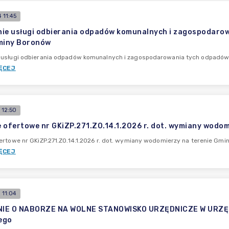
 11:45
ie usługi odbierania odpadów komunalnych i zagospodarow
miny Boronów
 usługi odbierania odpadów komunalnych i zagospodarowania tych odpadów 
ĘCEJ
 12:50
 ofertowe nr GKiZP.271.ZO.14.1.2026 r. dot. wymiany wodo
ertowe nr GKiZP.271.ZO.14.1.2026 r. dot. wymiany wodomierzy na terenie Gm
ĘCEJ
 11:04
IE O NABORZE NA WOLNE STANOWISKO URZĘDNICZE W URZĘDZ
ego