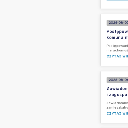
2026-08-07
Postępowa
komunalny
Postępowani
nieruchomoś
CZYTAJ WI
2026-08-06
Zawiadomi
i zagospo
Zawiadomien
zamieszkały
CZYTAJ WI