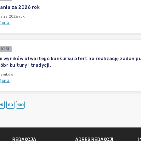
ania za 2026 rok
a za 2026 rok
ĘCEJ
10:51
e wyników otwartego konkursu ofert na realizację zadań pu
br kultury i tradycji.
wyników
ĘCEJ
25
50
100
REDAKCJA
ADRES REDAKCJI