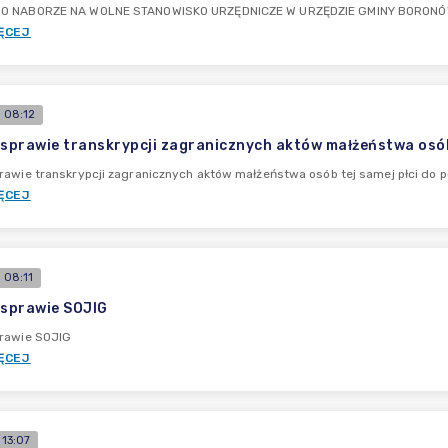
O NABORZE NA WOLNE STANOWISKO URZĘDNICZE W URZĘDZIE GMINY BORONÓW 
ĘCEJ
 08:12
 sprawie transkrypcji zagranicznych aktów małżeństwa osób 
rawie transkrypcji zagranicznych aktów małżeństwa osób tej samej płci do p
ĘCEJ
 08:11
 sprawie SOJIG
prawie SOJIG
ĘCEJ
13:07