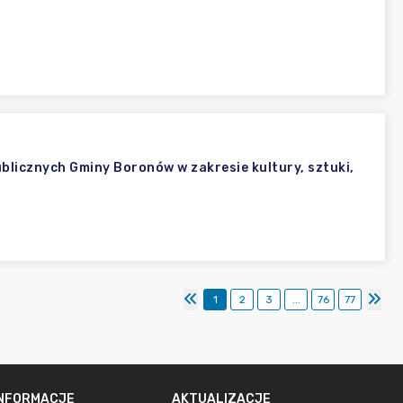
blicznych Gminy Boronów w zakresie kultury, sztuki,
1
2
3
...
76
77
INFORMACJE
AKTUALIZACJE