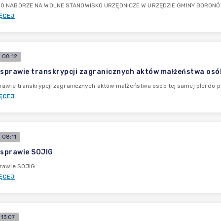
O NABORZE NA WOLNE STANOWISKO URZĘDNICZE W URZĘDZIE GMINY BORONÓW 
ĘCEJ
 08:12
 sprawie transkrypcji zagranicznych aktów małżeństwa osób 
rawie transkrypcji zagranicznych aktów małżeństwa osób tej samej płci do p
ĘCEJ
 08:11
 sprawie SOJIG
prawie SOJIG
ĘCEJ
13:07