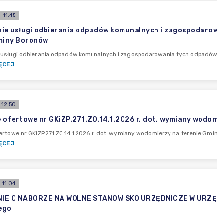
 11:45
ie usługi odbierania odpadów komunalnych i zagospodarow
miny Boronów
 usługi odbierania odpadów komunalnych i zagospodarowania tych odpadów 
ĘCEJ
 12:50
 ofertowe nr GKiZP.271.ZO.14.1.2026 r. dot. wymiany wodo
ertowe nr GKiZP.271.ZO.14.1.2026 r. dot. wymiany wodomierzy na terenie Gm
ĘCEJ
 11:04
IE O NABORZE NA WOLNE STANOWISKO URZĘDNICZE W URZĘDZ
ego