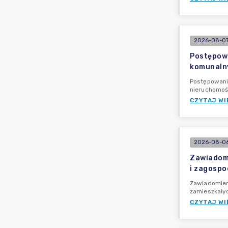
2026-08-07
Postępowa
komunalny
Postępowani
nieruchomoś
CZYTAJ WI
2026-08-06
Zawiadomi
i zagospo
Zawiadomien
zamieszkały
CZYTAJ WI