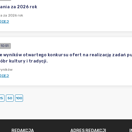
ania za 2026 rok
a za 2026 rok
ĘCEJ
10:51
e wyników otwartego konkursu ofert na realizację zadań pu
br kultury i tradycji.
wyników
ĘCEJ
25
50
100
REDAKCJA
ADRES REDAKCJI