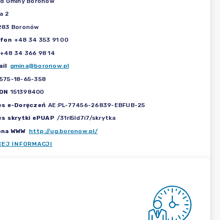
ąd Gminy Boronów
a 2
283 Boronów
efon
+48 34 353 91 00
+48 34 366 98 14
il
gmina@boronow.pl
575-18-65-358
ON
151398400
es e-Doręczeń
AE:PL-77456-26839-EBFUB-25
es skrytki ePUAP
/31rl5ld7i7/skrytka
ona WWW
http://ug.boronow.pl/
CEJ INFORMACJI