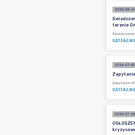
2026-08-04
Świadczen
terenie G
Świadczenie
CZYTAJ WI
2026-07-30
Zapytanie
Zapytanie of
CZYTAJ WI
2026-07-28
OGŁOSZEN
kryzysow