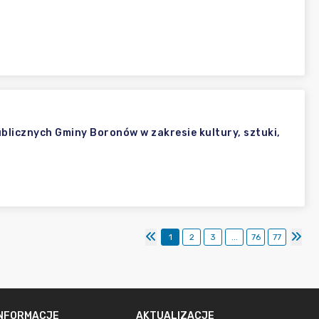
blicznych Gminy Boronów w zakresie kultury, sztuki,
1
2
3
...
76
77
INFORMACJE
AKTUALIZACJE