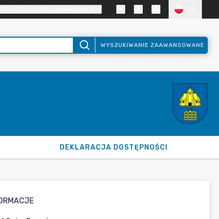
TRAST DLA OSÓB SŁABOWIDZĄCYCH
PL
WYSZUKIWANIE ZAAWANSOWANE
DEKLARACJA DOSTĘPNOŚCI
FORMACJE