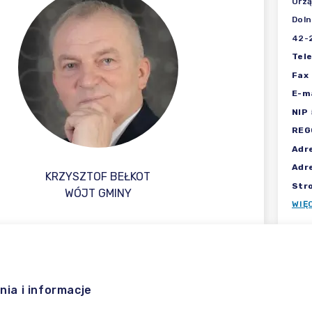
Urz
Doln
42-
Tel
Fax
E-ma
NIP
REG
Adr
Adr
KRZYSZTOF BEŁKOT
Str
WÓJT GMINY
WIĘ
nia i informacje