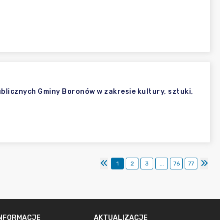
blicznych Gminy Boronów w zakresie kultury, sztuki,
1
2
3
...
76
77
INFORMACJE
AKTUALIZACJE