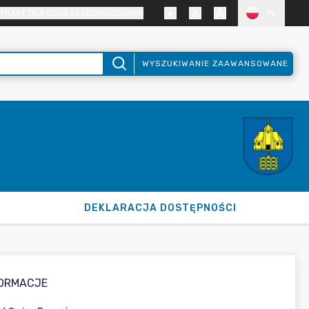
TRAST DLA OSÓB SŁABOWIDZĄCYCH
PL
WYSZUKIWANIE ZAAWANSOWANE
DEKLARACJA DOSTĘPNOŚCI
FORMACJE