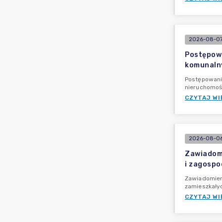
2026-08-07
Postępowa
komunalny
Postępowani
nieruchomoś
CZYTAJ WI
2026-08-06
Zawiadomi
i zagospo
Zawiadomien
zamieszkały
CZYTAJ WI