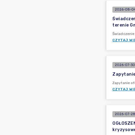
2026-08-04
Świadczen
terenie G
Świadczenie
CZYTAJ WI
2026-07-30
Zapytanie
Zapytanie of
CZYTAJ WI
2026-07-28
OGŁOSZEN
kryzysow