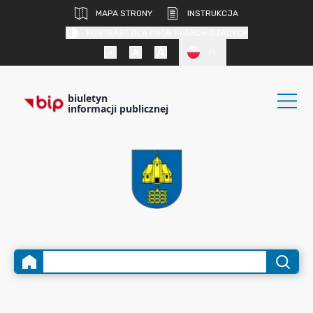
MAPA STRONY
INSTRUKCJA
KONTRAST DLA OSÓB SŁABOWIDZĄCYCH
PL
biuletyn
informacji publicznej