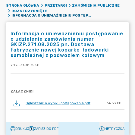
STRONA GŁÓWNA
PRZETARGI
ZAMÓWIENIA PUBLICZNE
ROZSTRZYGNIĘTE
INFORMACJA O UNIEWAŻNIENIU POSTĘPOWANIE O UDZIELENIE ZAMÓWIENIA NUMER GKIZP.271.08.2025 PN. DOSTAWA FABRYCZNIE NOWEJ KOPARKO-ŁADOWARKI SAMOBIEŻNEJ Z PODWOZIEM KOŁOWYM
Informacja o unieważnieniu postępowanie
o udzielenie zamówienia numer
GKiZP.271.08.2025 pn. Dostawa
fabrycznie nowej koparko-ładowarki
samobieżnej z podwoziem kołowym
2025-11-18 15:50
ZAŁĄCZNIKI
Ogłoszenie o wyniku postępowania.pdf
64.58 KB
DRUKUJ
ZAPISZ DO PDF
METRYCZKA