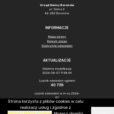
Urząd Gminy Boronów
ul. Dolna 2
42-283 Boronów
INFORMACJE
Mapa strony
Rejestr zmian
Statystyki odwiedzin
AKTUALIZACJE
Ostatnia modyfikacja
2026-08-07 11:58:44
Licznik odwiedzin ogółem
40 738
Licznik odwiedzin w m-cu 2026-
07
Strona korzysta z plików cookies w celu
375
realizacji usług i zgodnie z
Polityką Plików Cookies
. Możesz określić
Zamknij
CMS & Hosting: Nefeni Sp. z o.o.