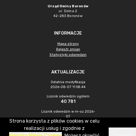
Urząd Gminy Boronów
ul. Dolna 2
42-283 Boronów
INFORMACJE
Mapa strony
Rejestr zmian
Statystyki odwiedzin
AKTUALIZACJE
Ostatnia modyfikacja
2026-08-07 11:58:44
Licznik odwiedzin ogółem
40 781
Licznik odwiedzin w m-cu 2026-
07
Strona korzysta z plików cookies w celu
418
realizacji usług i zgodnie z
Polityką Plików Cookies
. Możesz określić
Zamknij
CMS & Hosting: Nefeni Sp. z o.o.