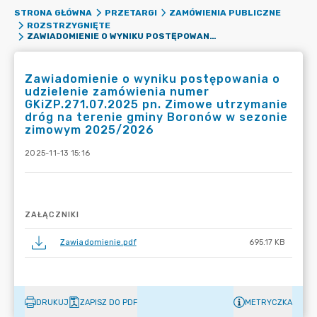
STRONA GŁÓWNA
PRZETARGI
ZAMÓWIENIA PUBLICZNE
ROZSTRZYGNIĘTE
ZAWIADOMIENIE O WYNIKU POSTĘPOWANIA O UDZIELENIE ZAMÓWIENIA NUMER GKIZP.271.07.2025 PN. ZIMOWE UTRZYMANIE DRÓG NA TERENIE GMINY BORONÓW W SEZONIE ZIMOWYM 2025/2026
Zawiadomienie o wyniku postępowania o
udzielenie zamówienia numer
GKiZP.271.07.2025 pn. Zimowe utrzymanie
dróg na terenie gminy Boronów w sezonie
zimowym 2025/2026
2025-11-13 15:16
ZAŁĄCZNIKI
Zawiadomienie.pdf
695.17 KB
DRUKUJ
ZAPISZ DO PDF
METRYCZKA