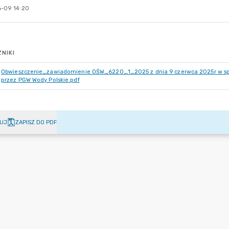
-09 14:20
NIKI
Obwieszczenie_zawiadomienie OŚW_6220_1_2025 z dnia 9 czerwca 2025r w sp
przez PGW Wody Polskie.pdf
UJ
ZAPISZ DO PDF