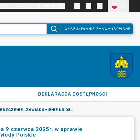
TRAST DLA OSÓB SŁABOWIDZĄCYCH
PL
WYSZUKIWANIE ZAAWANSOWANE
DEKLARACJA DOSTĘPNOŚCI
OBWIESZCZENIE_ZAWIADOMIENIE NR OŚW.6220.1.2025 Z DNIA 9 CZERWCA 2025R. W SPRAWIE WYZNACZENIA NOWEGO TERMINU WYDANIA OPINII PRZEZ PGW WODY POLSKIE
a 9 czerwca 2025r. w sprawie
 Wody Polskie