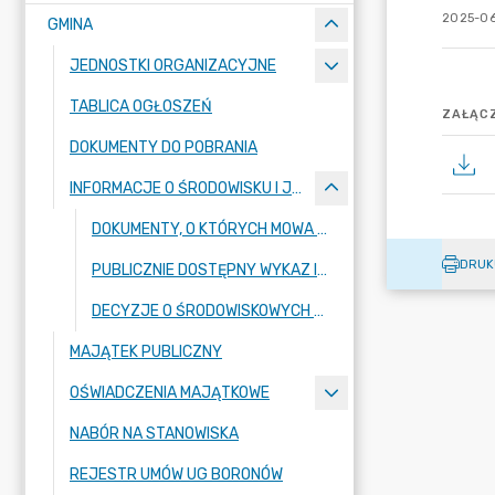
2025-06
GMINA
JEDNOSTKI ORGANIZACYJNE
TABLICA OGŁOSZEŃ
ZAŁĄCZ
DOKUMENTY DO POBRANIA
INFORMACJE O ŚRODOWISKU I JEGO OCHRONIE
DOKUMENTY, O KTÓRYCH MOWA W ART. 43 USTAWY Z DNIA 3 PAŹDZIERNIKA 2008 R. O UDOSTĘPNIANIU INFORMACJI O ŚRODOWISKU I JEGO OCHRONIE, UDZIALE SPOŁECZEŃSTWA W OCHRONIE ŚRODOWISKA ORAZ O OCENACH ODDZIAŁYWANIA NA ŚRODOWISKO DOTYCZĄCE PLANU OGÓLNEGO GMINY BORONÓW
DRUK
PUBLICZNIE DOSTĘPNY WYKAZ INFORMACJI O ŚRODOWISKU I JEGO OCHRONIE
DECYZJE O ŚRODOWISKOWYCH UWARUNKOWANIACH
MAJĄTEK PUBLICZNY
OŚWIADCZENIA MAJĄTKOWE
NABÓR NA STANOWISKA
REJESTR UMÓW UG BORONÓW