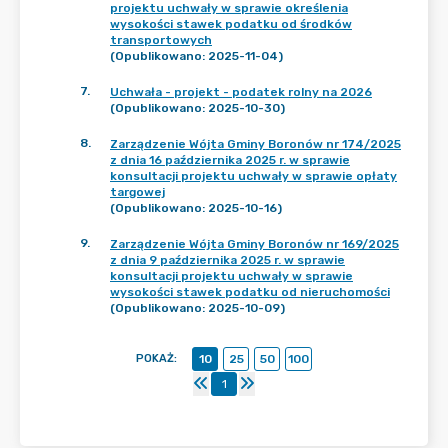
projektu uchwały w sprawie określenia
wysokości stawek podatku od środków
transportowych
(Opublikowano: 2025-11-04)
7
.
Uchwała - projekt - podatek rolny na 2026
(Opublikowano: 2025-10-30)
8
.
Zarządzenie Wójta Gminy Boronów nr 174/2025
z dnia 16 października 2025 r. w sprawie
konsultacji projektu uchwały w sprawie opłaty
targowej
(Opublikowano: 2025-10-16)
9
.
Zarządzenie Wójta Gminy Boronów nr 169/2025
z dnia 9 października 2025 r. w sprawie
konsultacji projektu uchwały w sprawie
wysokości stawek podatku od nieruchomości
(Opublikowano: 2025-10-09)
POKAŻ
:
10
25
50
100
1