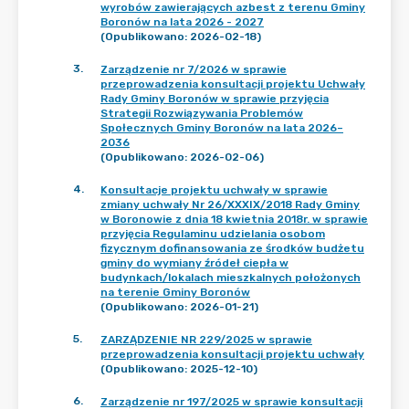
wyrobów zawierających azbest z terenu Gminy
Boronów na lata 2026 - 2027
(Opublikowano: 2026-02-18)
3
.
Zarządzenie nr 7/2026 w sprawie
przeprowadzenia konsultacji projektu Uchwały
Rady Gminy Boronów w sprawie przyjęcia
Strategii Rozwiązywania Problemów
Społecznych Gminy Boronów na lata 2026–
2036
(Opublikowano: 2026-02-06)
4
.
Konsultacje projektu uchwały w sprawie
zmiany uchwały Nr 26/XXXIX/2018 Rady Gminy
w Boronowie z dnia 18 kwietnia 2018r. w sprawie
przyjęcia Regulaminu udzielania osobom
fizycznym dofinansowania ze środków budżetu
gminy do wymiany źródeł ciepła w
budynkach/lokalach mieszkalnych położonych
na terenie Gminy Boronów
(Opublikowano: 2026-01-21)
5
.
ZARZĄDZENIE NR 229/2025 w sprawie
przeprowadzenia konsultacji projektu uchwały
(Opublikowano: 2025-12-10)
6
.
Zarządzenie nr 197/2025 w sprawie konsultacji