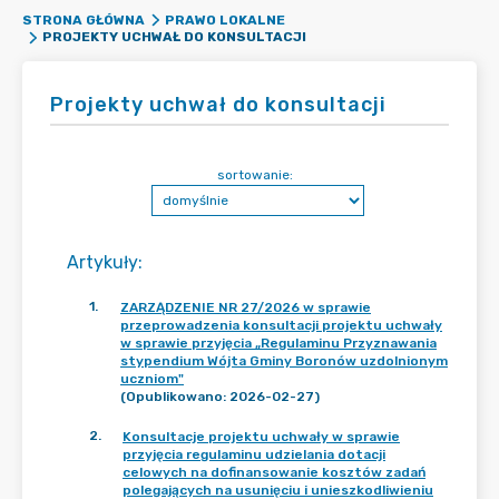
STRONA GŁÓWNA
PRAWO LOKALNE
PROJEKTY UCHWAŁ DO KONSULTACJI
Projekty uchwał do konsultacji
sortowanie:
Artykuły
:
1
.
ZARZĄDZENIE NR 27/2026 w sprawie
przeprowadzenia konsultacji projektu uchwały
w sprawie przyjęcia „Regulaminu Przyznawania
stypendium Wójta Gminy Boronów uzdolnionym
uczniom"
(Opublikowano: 2026-02-27)
2
.
Konsultacje projektu uchwały w sprawie
przyjęcia regulaminu udzielania dotacji
celowych na dofinansowanie kosztów zadań
polegających na usunięciu i unieszkodliwieniu