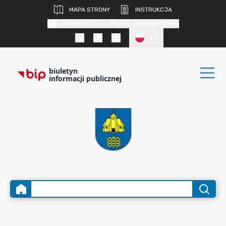
MAPA STRONY
INSTRUKCJA
KONTRAST DLA OSÓB SŁABOWIDZĄCYCH
PL
biuletyn
informacji publicznej