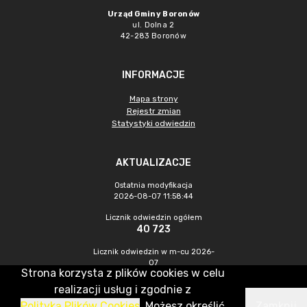
Urząd Gminy Boronów
ul. Dolna 2
42-283 Boronów
INFORMACJE
Mapa strony
Rejestr zmian
Statystyki odwiedzin
AKTUALIZACJE
Ostatnia modyfikacja
2026-08-07 11:58:44
Licznik odwiedzin ogółem
40 723
Licznik odwiedzin w m-cu 2026-
07
Strona korzysta z plików cookies w celu
360
realizacji usług i zgodnie z
Polityką Plików Cookies
. Możesz określić
Zamknij
CMS & Hosting: Nefeni Sp. z o.o.