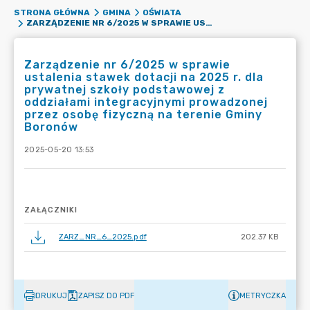
STRONA GŁÓWNA
GMINA
OŚWIATA
ZARZĄDZENIE NR 6/2025 W SPRAWIE USTALENIA STAWEK DOTACJI NA 2025 R. DLA PRYWATNEJ SZKOŁY PODSTAWOWEJ Z ODDZIAŁAMI INTEGRACYJNYMI PROWADZONEJ PRZEZ OSOBĘ FIZYCZNĄ NA TERENIE GMINY BORONÓW
Zarządzenie nr 6/2025 w sprawie
ustalenia stawek dotacji na 2025 r. dla
prywatnej szkoły podstawowej z
oddziałami integracyjnymi prowadzonej
przez osobę fizyczną na terenie Gminy
Boronów
2025-05-20 13:53
ZAŁĄCZNIKI
ZARZ_NR_6_2025.pdf
202.37 KB
DRUKUJ
ZAPISZ DO PDF
METRYCZKA