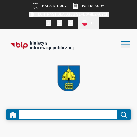
MAPA STRONY
INSTRUKCJA
KONTRAST DLA OSÓB SŁABOWIDZĄCYCH
PL
biuletyn
informacji publicznej