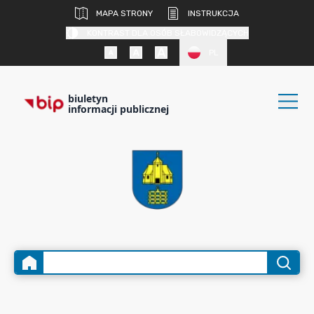
MAPA STRONY
INSTRUKCJA
KONTRAST DLA OSÓB SŁABOWIDZĄCYCH
PL
biuletyn
informacji publicznej