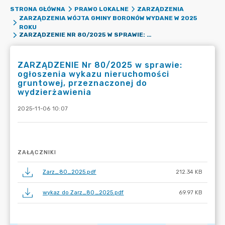
STRONA GŁÓWNA
PRAWO LOKALNE
ZARZĄDZENIA
ZARZĄDZENIA WÓJTA GMINY BORONÓW WYDANE W 2025
ROKU
ZARZĄDZENIE NR 80/2025 W SPRAWIE: OGŁOSZENIA WYKAZU NIERUCHOMOŚCI GRUNTOWEJ, PRZEZNACZONEJ DO WYDZIERŻAWIENIA
ZARZĄDZENIE Nr 80/2025 w sprawie:
ogłoszenia wykazu nieruchomości
gruntowej, przeznaczonej do
wydzierżawienia
2025-11-06 10:07
ZAŁĄCZNIKI
Zarz_80_2025.pdf
212.34 KB
wykaz do Zarz_80_2025.pdf
69.97 KB