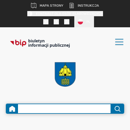
MAPA STRONY
INSTRUKCJA
KONTRAST DLA OSÓB SŁABOWIDZĄCYCH
PL
biuletyn
informacji publicznej