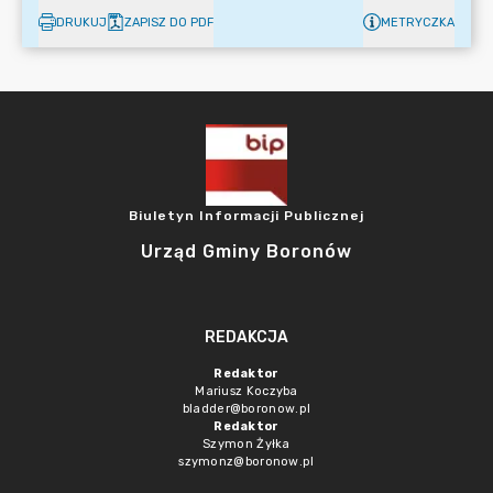
DRUKUJ
ZAPISZ DO PDF
METRYCZKA
Biuletyn Informacji Publicznej
Urząd Gminy Boronów
REDAKCJA
Redaktor
Mariusz Koczyba
bladder@boronow.pl
Redaktor
Szymon Żyłka
szymonz@boronow.pl