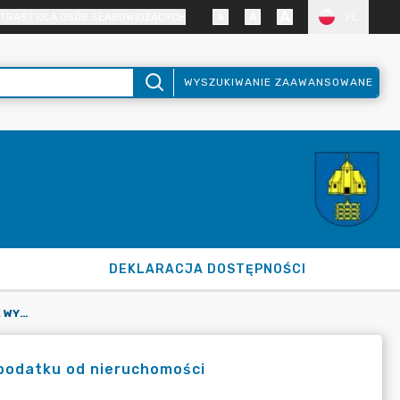
TRAST DLA OSÓB SŁABOWIDZĄCYCH
PL
WYSZUKIWANIE ZAAWANSOWANE
DEKLARACJA DOSTĘPNOŚCI
UCHWAŁA NR 42/XV/2025 W SPRAWIE WYSOKOŚCI STAWEK PODATKU OD NIERUCHOMOŚCI
podatku od nieruchomości