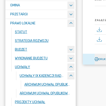
GMINA
PRZETARGI
ZAŁĄCZ
PRAWO LOKALNE
STATUT
STRATEGIA ROZWOJU
BUDŻET
WYKONANIE BUDŻETU
DRUK
UCHWAŁY
UCHWAŁY IX KADENCJI RADY GMINY BORONÓW
ARCHIWUM UCHWAŁ OPUBLIKOWANE W POPRZEDNIEJ WERSJI BIP
ARCHIWUM UCHWAŁ OPUBLIKOWANE W POPRZEDNIEJ WERSJI BIP
PROJEKTY UCHWAŁ