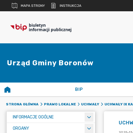
MAPA STRONY
INSTRUKCJA
biuletyn
informacji publicznej
Urząd Gminy Boronów
BIP
STRONA GŁÓWNA
PRAWO LOKALNE
UCHWAŁY
UCHWAŁY IX K
INFORMACJE OGÓLNE
UCHW
ORGANY
2025-11