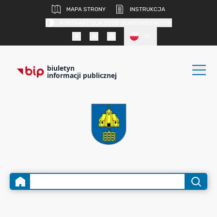
MAPA STRONY
INSTRUKCJA
KONTRAST DLA OSÓB SŁABOWIDZĄCYCH
PL
biuletyn
informacji publicznej