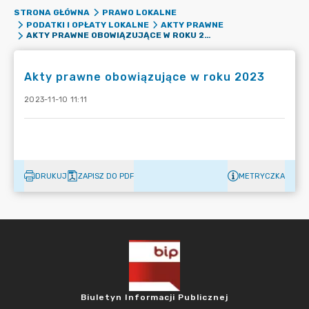
STRONA GŁÓWNA
PRAWO LOKALNE
PODATKI I OPŁATY LOKALNE
AKTY PRAWNE
AKTY PRAWNE OBOWIĄZUJĄCE W ROKU 2023
Akty prawne obowiązujące w roku 2023
2023-11-10 11:11
DRUKUJ
ZAPISZ DO PDF
METRYCZKA
Biuletyn Informacji Publicznej