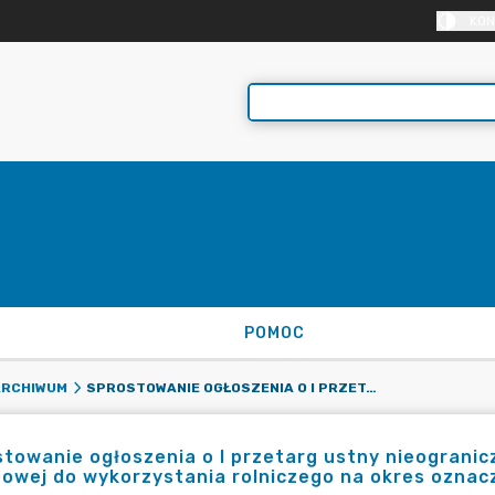
KON
POMOC
SPROSTOWANIE OGŁOSZENIA O I PRZETARG USTNY NIEOGRANICZONY NA DZIERŻAWĘ NIERUCHOMOŚCI GRUNTOWEJ DO WYKORZYSTANIA ROLNICZEGO NA OKRES OZNACZONY DO 3 LAT - DZIAŁKA 1100 AR_2
ARCHIWUM
towanie ogłoszenia o I przetarg ustny nieograni
owej do wykorzystania rolniczego na okres oznacz