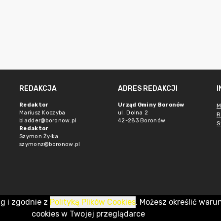
REDAKCJA
ADRES REDAKCJI
Redaktor
Urząd Gminy Boronów
M
Mariusz Koczyba
ul. Dolna 2
R
bladder@boronow.pl
42-283 Boronów
S
Redaktor
Szymon Żyłka
szymonz@boronow.pl
ug i zgodnie z
Polityką Plików Cookies
. Możesz określić waru
cookies w Twojej przeglądarce