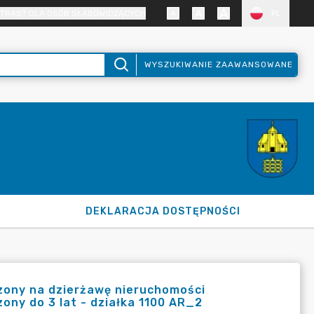
TRAST DLA OSÓB SŁABOWIDZĄCYCH
PL
WYSZUKIWANIE ZAAWANSOWANE
DEKLARACJA DOSTĘPNOŚCI
czony na dzierżawę nieruchomości
ony do 3 lat - działka 1100 AR_2