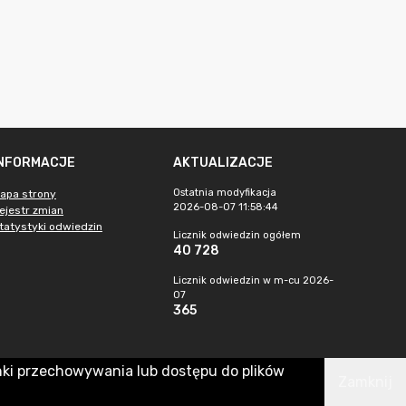
INFORMACJE
AKTUALIZACJE
Ostatnia modyfikacja
apa strony
2026-08-07 11:58:44
ejestr zmian
tatystyki odwiedzin
Licznik odwiedzin ogółem
40 728
Licznik odwiedzin w m-cu 2026-
07
365
nki przechowywania lub dostępu do plików
Zamknij