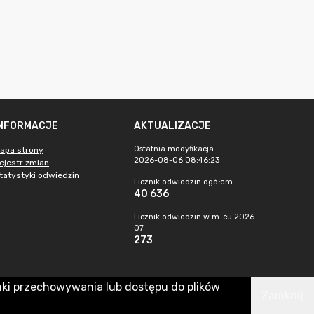
INFORMACJE
AKTUALIZACJE
Ostatnia modyfikacja
apa strony
2026-08-06 08:46:23
ejestr zmian
tatystyki odwiedzin
Licznik odwiedzin ogółem
40 636
Licznik odwiedzin w m-cu 2026-
07
273
nki przechowywania lub dostępu do plików
Zamknij