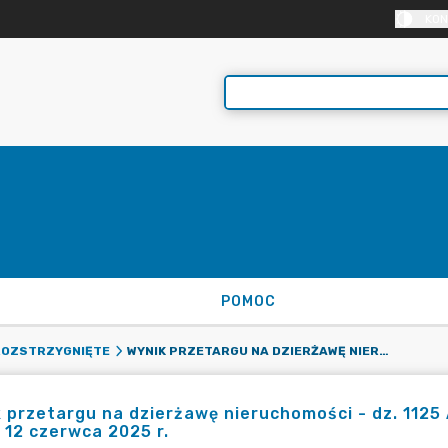
KON
POMOC
WYNIK PRZETARGU NA DZIERŻAWĘ NIERUCHOMOŚCI - DZ. 1125 AR_2, 6347/1124, 6349/1124 OGŁOSZONY NA DZIEŃ 12 CZERWCA 2025 R.
OZSTRZYGNIĘTE
 przetargu na dzierżawę nieruchomości - dz. 112
 12 czerwca 2025 r.