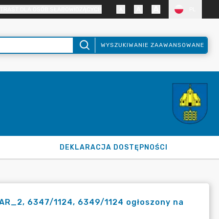
TRAST DLA OSÓB SŁABOWIDZĄCYCH
PL
WYSZUKIWANIE ZAAWANSOWANE
DEKLARACJA DOSTĘPNOŚCI
5 AR_2, 6347/1124, 6349/1124 ogłoszony na