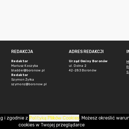
REDAKCJA
ADRES REDAKCJI
Redaktor
Urząd Gminy Boronów
M
Mariusz Koczyba
ul. Dolna 2
R
bladder@boronow.pl
42-283 Boronów
S
Redaktor
Szymon Żyłka
szymonz@boronow.pl
ug i zgodnie z
Polityką Plików Cookies
. Możesz określić waru
cookies w Twojej przeglądarce