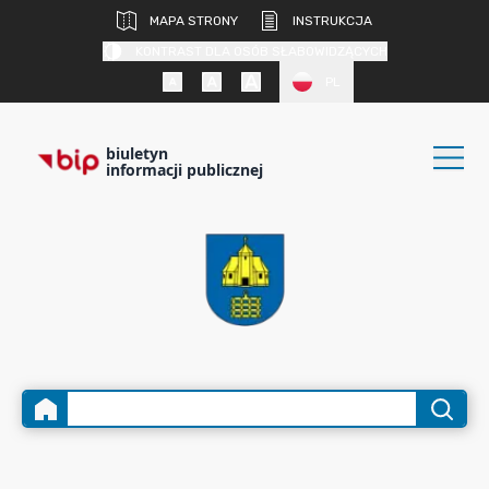
MAPA STRONY
INSTRUKCJA
KONTRAST DLA OSÓB SŁABOWIDZĄCYCH
PL
biuletyn
informacji publicznej