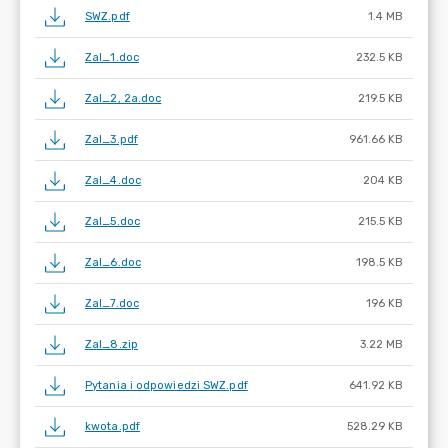
SWZ.pdf
1.4 MB
Zal_1.doc
232.5 KB
Zal_2, 2a.doc
219.5 KB
Zal_3.pdf
961.66 KB
Zal_4.doc
204 KB
Zal_5.doc
215.5 KB
Zal_6.doc
198.5 KB
Zal_7.doc
196 KB
Zal_8.zip
3.22 MB
Pytania i odpowiedzi SWZ.pdf
641.92 KB
kwota.pdf
528.29 KB