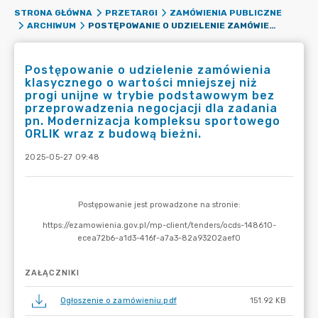
STRONA GŁÓWNA
PRZETARGI
ZAMÓWIENIA PUBLICZNE
POSTĘPOWANIE O UDZIELENIE ZAMÓWIENIA KLASYCZNEGO O WARTOŚCI MNIEJSZEJ NIŻ PROGI UNIJNE W TRYBIE PODSTAWOWYM BEZ PRZEPROWADZENIA NEGOCJACJI DLA ZADANIA PN. MODERNIZACJA KOMPLEKSU SPORTOWEGO ORLIK WRAZ Z BUDOWĄ BIEŻNI.
ARCHIWUM
Postępowanie o udzielenie zamówienia
klasycznego o wartości mniejszej niż
progi unijne w trybie podstawowym bez
przeprowadzenia negocjacji dla zadania
pn. Modernizacja kompleksu sportowego
ORLIK wraz z budową bieżni.
2025-05-27 09:48
ZAŁĄCZNIKI
Ogłoszenie o zamówieniu.pdf
151.92 KB