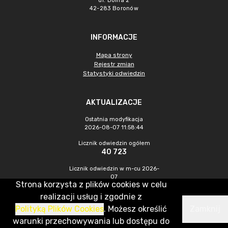
ul. Dolna 2
42-283 Boronów
INFORMACJE
Mapa strony
Rejestr zmian
Statystyki odwiedzin
AKTUALIZACJE
Ostatnia modyfikacja
2026-08-07 11:58:44
Licznik odwiedzin ogółem
40 723
Licznik odwiedzin w m-cu 2026-
07
Strona korzysta z plików cookies w celu
360
realizacji usług i zgodnie z
Polityką Plików Cookies
. Możesz określić
Zamknij
CMS & Hosting: Nefeni Sp. z o.o.
warunki przechowywania lub dostępu do