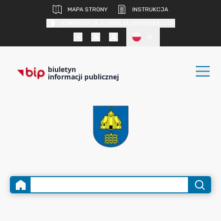
MAPA STRONY
INSTRUKCJA
KONTRAST DLA OSÓB SŁABOWIDZĄCYCH
PL
biuletyn
informacji publicznej