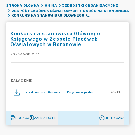
STRONA GŁÓWNA
GMINA
JEDNOSTKI ORGANIZACYJNE
ZESPÓŁ PLACÓWEK OŚWIATOWYCH
NABÓR NA STANOWISKA
KONKURS NA STANOWISKO GŁÓWNEGO KSIĘGOWEGO W ZESPOLE PLACÓWEK OŚWIATOWYCH W BORONOWIE
Konkurs na stanowisko Głównego
Księgowego w Zespole Placówek
Oświatowych w Boronowie
2023-11-08 11:41
ZAŁĄCZNIKI
Konkurs_na_Głównego_Księgowego.doc
37.5 KB
DRUKUJ
ZAPISZ DO PDF
METRYCZKA