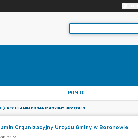
KON
POMOC
REGULAMIN ORGANIZACYJNY URZĘDU GMINY W BORONOWIE
U
lamin Organizacyjny Urzędu Gminy w Boronowie
-08 08:14