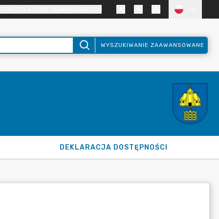
TRAST DLA OSÓB SŁABOWIDZĄCYCH
PL
WYSZUKIWANIE ZAAWANSOWANE
DEKLARACJA DOSTĘPNOŚCI