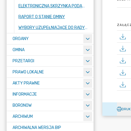
ELEKTRONICZNA SKRZYNKA PODAWCZA
RAPORT O STANIE GMINY
ZAŁĄCZ
WYBORY UZUPEŁNIAJĄCE DO RADY GMINY BORONÓW W OKRĘGU WYBORCZYM NR 9 ZARZĄDZONE NA DZIEŃ 21 CZERWCA 2026 R.
ORGANY
GMINA
PRZETARGI
PRAWO LOKALNE
AKTY PRAWNE
INFORMACJE
BORONOW
DRUK
ARCHIWUM
ARCHIWALNA WERSJA BIP