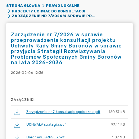
STRONA GŁÓWNA
PRAWO LOKALNE
PROJEKTY UCHWAŁ DO KONSULTACJI
ZARZĄDZENIE NR 7/2026 W SPRAWIE PRZEPROWADZENIA KONSULTACJI PROJEKTU UCHWAŁY RADY GMINY BORONÓW W SPRAWIE PRZYJĘCIA STRATEGII ROZWIĄZYWANIA PROBLEMÓW SPOŁECZNYCH GMINY BORONÓW NA LATA 2026–2036
Zarządzenie nr 7/2026 w sprawie
przeprowadzenia konsultacji projektu
Uchwały Rady Gminy Boronów w sprawie
przyjęcia Strategii Rozwiązywania
Problemów Społecznych Gminy Boronów
na lata 2026–2036
2026-02-06 12:36
ZAŁĄCZNIKI
Zarządzenie nr 7 konsultacje społeczne.pdf
120.57 KB
UCHWAŁA strategia.pdf
97.41 KB
Boronów_SRPS_3.pdf
1.07 MB