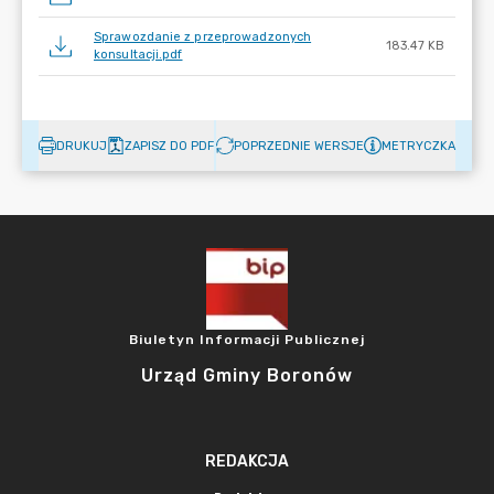
Sprawozdanie z przeprowadzonych
183.47 KB
konsultacji.pdf
DRUKUJ
ZAPISZ DO PDF
POPRZEDNIE WERSJE
METRYCZKA
Biuletyn Informacji Publicznej
Urząd Gminy Boronów
REDAKCJA