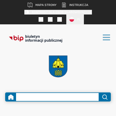
MAPA STRONY
INSTRUKCJA
KONTRAST DLA OSÓB SŁABOWIDZĄCYCH
PL
biuletyn
informacji publicznej