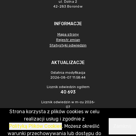
ul. Dolna 2
42-283 Boronów
INFORMACJE
Mapa strony
Rejestr zmian
Statystyki odwiedzin
AKTUALIZACJE
Ostatnia modyfikacja
2026-08-07 11:58:44
Licznik odwiedzin ogółem
40 693
Licznik odwiedzin w m-cu 2026-
07
Strona korzysta z plików cookies w celu
330
realizacji usług i zgodnie z
Polityką Plików Cookies
. Możesz określić
Zamknij
CMS & Hosting: Nefeni Sp. z o.o.
warunki przechowywania lub dostępu do