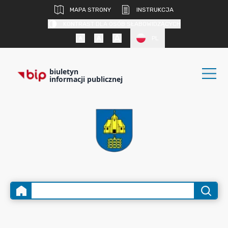
MAPA STRONY
INSTRUKCJA
KONTRAST DLA OSÓB SŁABOWIDZĄCYCH
PL
biuletyn
informacji publicznej