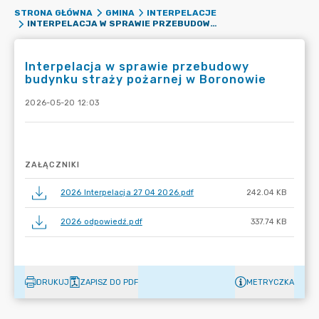
STRONA GŁÓWNA
GMINA
INTERPELACJE
INTERPELACJA W SPRAWIE PRZEBUDOWY BUDYNKU STRAŻY POŻARNEJ W BORONOWIE
Interpelacja w sprawie przebudowy
budynku straży pożarnej w Boronowie
2026-05-20 12:03
ZAŁĄCZNIKI
2026 Interpelacja 27 04 2026.pdf
242.04 KB
2026 odpowiedź.pdf
337.74 KB
DRUKUJ
ZAPISZ DO PDF
METRYCZKA