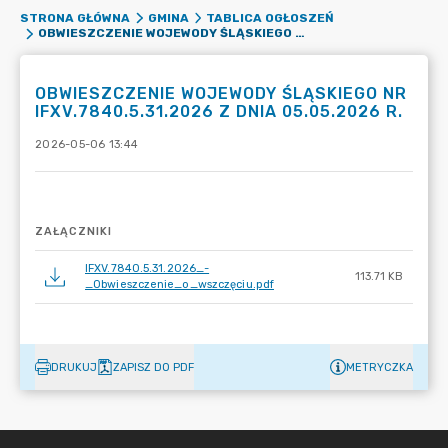
STRONA GŁÓWNA
GMINA
TABLICA OGŁOSZEŃ
OBWIESZCZENIE WOJEWODY ŚLĄSKIEGO NR IFXV.7840.5.31.2026 Z DNIA 05.05.2026 R.
OBWIESZCZENIE WOJEWODY ŚLĄSKIEGO NR
IFXV.7840.5.31.2026 Z DNIA 05.05.2026 R.
2026-05-06 13:44
ZAŁĄCZNIKI
IFXV.7840.5.31.2026_-
113.71 KB
_Obwieszczenie_o_wszczęciu.pdf
DRUKUJ
ZAPISZ DO PDF
METRYCZKA