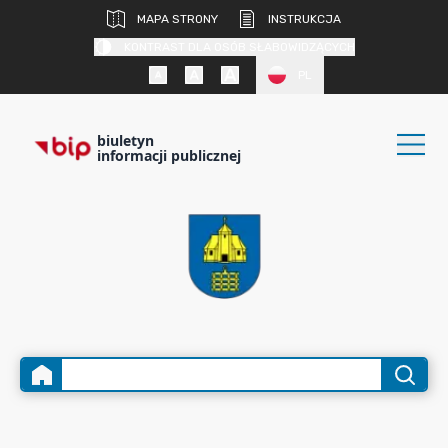
MAPA STRONY
INSTRUKCJA
KONTRAST DLA OSÓB SŁABOWIDZĄCYCH
PL
biuletyn
informacji publicznej