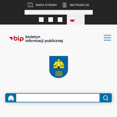
MAPA STRONY
INSTRUKCJA
KONTRAST DLA OSÓB SŁABOWIDZĄCYCH
PL
biuletyn
informacji publicznej