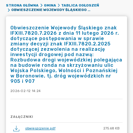
STRONA GŁÓWNA
GMINA
TABLICA OGŁOSZEŃ
OBWIESZCZENIE WOJEWODY ŚLĄSKIEGO ZNAK IFXIII.7820.7.2026 Z DNIA 11 LUTEGO 2026 R. DOTYCZĄCE POSTĘPOWANIA W SPRAWIE ZMIANY DECYZJI ZNAK IFXIII.7820.2.2025 DOTYCZĄCEJ ZEZWOLENIA NA REALIZACJĘ INWESTYCJI DROGOWEJ POD NAZWĄ: ROZBUDOWA DROGI WOJEWÓDZKIEJ POLEGAJĄCA NA BUDOWIE RONDA NA SKRZYŻOWANIU ULIC WOJSKA POLSKIEGO, WOLNOŚCI I POZNAŃSKIEJ W BORONOWIE, TJ. DRÓG WOJEWÓDZKICH NR 905 I 907
Obwieszczenie Wojewody Śląskiego znak
IFXIII.7820.7.2026 z dnia 11 lutego 2026 r.
dotyczące postępowania w sprawie
zmiany decyzji znak IFXIII.7820.2.2025
dotyczącej zezwolenia na realizację
inwestycji drogowej pod nazwą:
Rozbudowa drogi wojewódzkiej polegająca
na budowie ronda na skrzyżowaniu ulic
Wojska Polskiego, Wolności i Poznańskiej
w Boronowie, tj. dróg wojewódzkich nr
905 i 907
2026-02-12 14:24
ZAŁĄCZNIKI
obwieszczenie.pdf
275.68 KB