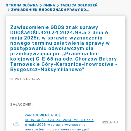
STRONA GŁÓWNA
GMINA
TABLICA OGŁOSZEŃ
ZAWIADOMIENIE GDOŚ ZNAK SPRAWY DOOŚ.WDŚII.420.34.2024.MB.5 Z DNIA 6 MAJA 2025R. W SPRAWIE WYZNACZENIA NOWEGO TERMINU ZAŁATWIENIA SPRAWY W POSTĘPOWANIU ODWOŁAWCZYM DLA PRZEDSIĘWZIĘCIA PN. ,,PRACE NA LINII KOLEJOWEJ C-E 65 NA ODC. CHORZÓW BATORY-TARNOWSKIE GÓRY-KARSZNICE-INOWROCŁWA -BYDGOSZCZ-MAKSYMILIANOWO"
Zawiadomienie GDOŚ znak sprawy
DOOŚ.WDŚII.420.34.2024.MB.5 z dnia 6
maja 2025r. w sprawie wyznaczenia
nowego terminu załatwienia sprawy w
postępowaniu odwoławczym dla
przedsięwzięcia pn. ,,Prace na linii
kolejowej C-E 65 na odc. Chorzów Batory-
Tarnowskie Góry-Karsznice-Inowrocłwa -
Bydgoszcz-Maksymilianowo"
2025-05-09 13:36
ZAŁĄCZNIKI
ZAWIADOMIENIE GDOŚ
DOOŚ_WDŚII_420_34_2024_MB_5 z dnia
822.37 KB
6 maja 2025r w sprawie wyznaczenia
nowego terminu załatwienia sprawy.pdf