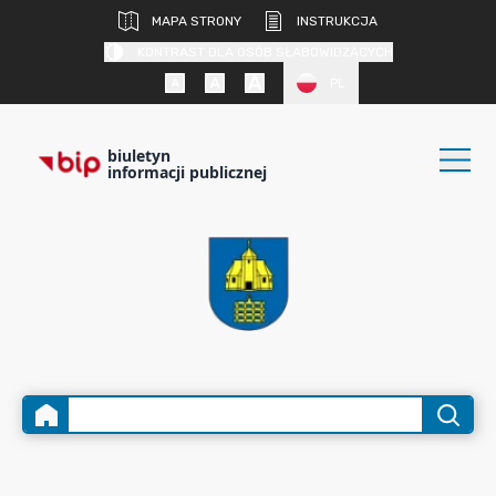
MAPA STRONY
INSTRUKCJA
KONTRAST DLA OSÓB SŁABOWIDZĄCYCH
PL
biuletyn
informacji publicznej