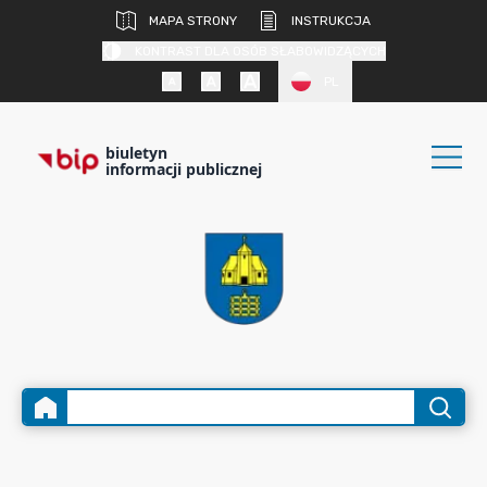
MAPA STRONY
INSTRUKCJA
KONTRAST DLA OSÓB SŁABOWIDZĄCYCH
PL
biuletyn
informacji publicznej