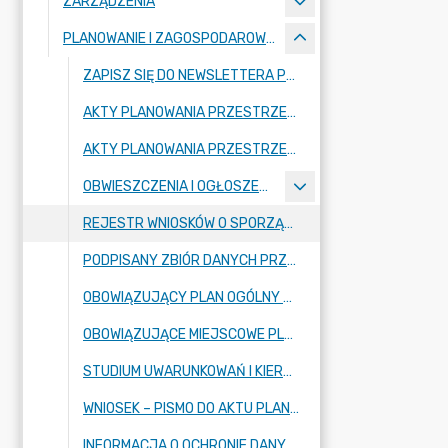
ZARZĄDZENIA
PLANOWANIE I ZAGOSPODAROWANIE PRZESTRZENNE - REJESTR URBANISTYCZNY
ZAPISZ SIĘ DO NEWSLETTERA PLANISTYCZNEGO
AKTY PLANOWANIA PRZESTRZENNEGO W TRAKCIE OPRACOWANIA - MIEJSCOWE PLANY ZAGOSPODAROWANIA PRZESTRZENNEGO GMINY BORONÓW
AKTY PLANOWANIA PRZESTRZENNEGO W TRAKCIE OPRACOWANIA - PLAN OGÓLNY GMINY BORONÓW
OBWIESZCZENIA I OGŁOSZENIA Z ZAKRESU PLANOWANIA PRZESTRZENNEGO
REJESTR WNIOSKÓW O SPORZĄDZENIE LUB ZMIANĘ AKTÓW PLANOWANIA PRZESTRZENNEGO
PODPISANY ZBIÓR DANYCH PRZESTRZENNYCH APP
OBOWIĄZUJĄCY PLAN OGÓLNY GMINY BORONÓW - WYKAZ
OBOWIĄZUJĄCE MIEJSCOWE PLANY ZAGOSPODAROWANIA PRZESTRZENNEGO GMINY BORONÓW - WYKAZ
STUDIUM UWARUNKOWAŃ I KIERUNKÓW ZAGOSPODAROWANIA PRZESTRZENNEGO GMINY BORONÓW (UCHWAŁA NR 63/XXII/2008)
WNIOSEK – PISMO DO AKTU PLANOWANIA PRZESTRZENNEGO
INFORMACJA O OCHRONIE DANYCH OSOBOWYCH W ZWIĄZKU ZE SPORZADZENIEM LUB ZMIANĄ AKTÓW PLANOWANIA PRZESTRZENNEGO