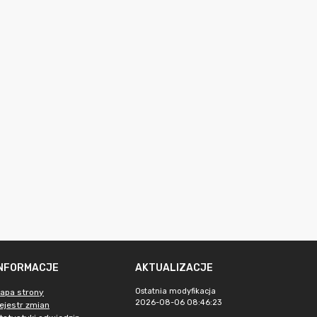
INFORMACJE
AKTUALIZACJE
Ostatnia modyfikacja
apa strony
2026-08-06 08:46:23
ejestr zmian