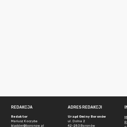
REDAKCJA
ADRES REDAKCJI
Redaktor
Urząd Gminy Boronów
M
Mariusz Koczyba
ul. Dolna 2
R
bladder@boronow.pl
42-283 Boronów