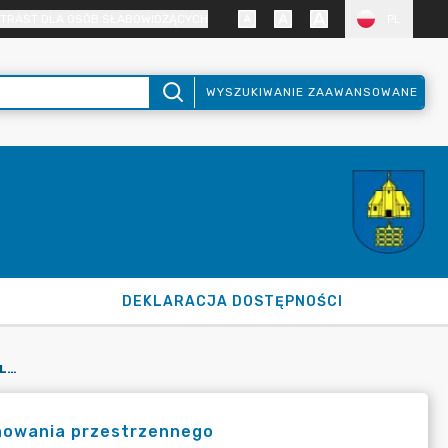
TRAST DLA OSÓB SŁABOWIDZĄCYCH
PL
WYSZUKIWANIE ZAAWANSOWANE
DEKLARACJA DOSTĘPNOŚCI
REJESTR WNIOSKÓW O SPORZĄDZENIE LUB ZMIANĘ AKTÓW PLANOWANIA PRZESTRZENNEGO
anowania przestrzennego