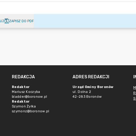
UJ
ZAPISZ DO PDF
REDAKCJA
ADRES REDAKCJI
Redaktor
Urząd Gminy Boronów
M
Mariusz Koczyba
ul. Dolna 2
R
bladder@boronow.pl
42-283 Boronów
S
Redaktor
Szymon Żyłka
szymonz@boronow.pl