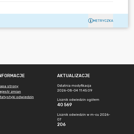
METRYCZKA
INFORMACJE
AKTUALIZACJE
Ostatnia modyfikacja
apa strony
2026-08-04 11:45:09
ejestr zmian
tatystyki odwiedzin
Licznik odwiedzin ogółem
40 569
Licznik odwiedzin w m-cu 2026-
07
206