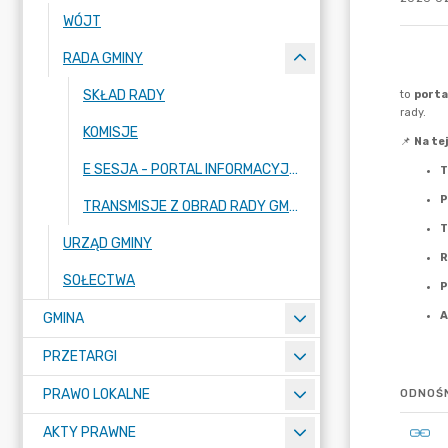
WÓJT
RADA GMINY
SKŁAD RADY
KOMISJE
E SESJA - PORTAL INFORMACYJNY DLA MIESZKAŃCÓW
TRANSMISJE Z OBRAD RADY GMINY BORONÓW
URZĄD GMINY
SOŁECTWA
GMINA
PRZETARGI
PRAWO LOKALNE
ODNOŚN
AKTY PRAWNE