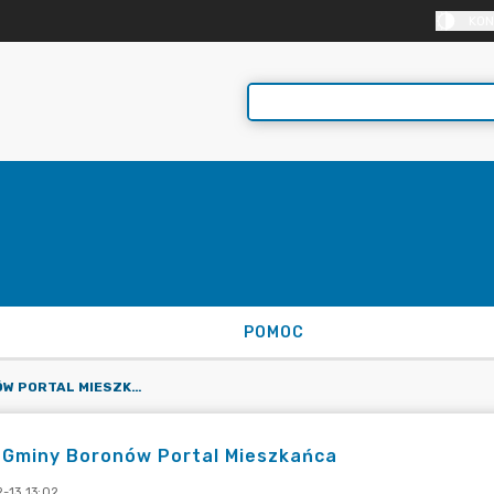
KON
POMOC
RADA GMINY BORONÓW PORTAL MIESZKAŃCA
 Gminy Boronów Portal Mieszkańca
-13 13:02