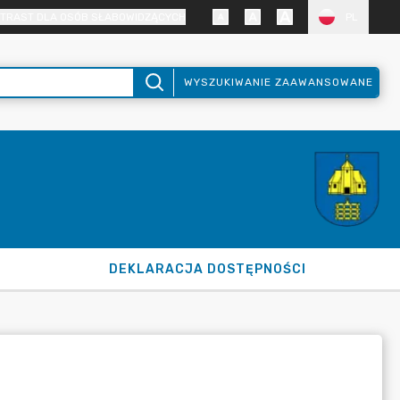
TRAST DLA OSÓB SŁABOWIDZĄCYCH
PL
WYSZUKIWANIE ZAAWANSOWANE
DEKLARACJA DOSTĘPNOŚCI