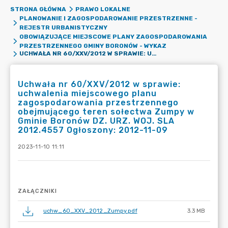
STRONA GŁÓWNA
PRAWO LOKALNE
PLANOWANIE I ZAGOSPODAROWANIE PRZESTRZENNE -
REJESTR URBANISTYCZNY
OBOWIĄZUJĄCE MIEJSCOWE PLANY ZAGOSPODAROWANIA
PRZESTRZENNEGO GMINY BORONÓW - WYKAZ
UCHWAŁA NR 60/XXV/2012 W SPRAWIE: UCHWALENIA MIEJSCOWEGO PLANU ZAGOSPODAROWANIA PRZESTRZENNEGO OBEJMUJĄCEGO TEREN SOŁECTWA ZUMPY W GMINIE BORONÓW DZ. URZ. WOJ. SLA 2012.4557 OGŁOSZONY: 2012-11-09
Uchwała nr 60/XXV/2012 w sprawie:
uchwalenia miejscowego planu
zagospodarowania przestrzennego
obejmującego teren sołectwa Zumpy w
Gminie Boronów DZ. URZ. WOJ. SLA
2012.4557 Ogłoszony: 2012-11-09
2023-11-10 11:11
ZAŁĄCZNIKI
uchw_60_XXV_2012_Zumpy.pdf
3.3 MB