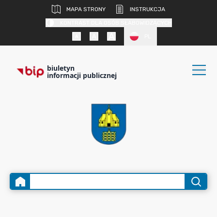
MAPA STRONY
INSTRUKCJA
KONTRAST DLA OSÓB SŁABOWIDZĄCYCH
PL
biuletyn
informacji publicznej