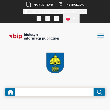
MAPA STRONY
INSTRUKCJA
KONTRAST DLA OSÓB SŁABOWIDZĄCYCH
PL
biuletyn
informacji publicznej