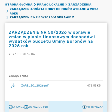
STRONA GŁÓWNA
PRAWO LOKALNE
ZARZĄDZENIA
ZARZĄDZENIA WÓJTA GMINY BORONÓW WYDANE W 2026
ROKU
ZARZĄDZENIE NR 50/2026 W SPRAWIE ZMIAN W PLANIE FINANSOWYM DOCHODÓW I WYDATKÓW BUDŻETU GMINY BORONÓW NA 2026 ROK
ZARZĄDZENIE NR 50/2026 w sprawie
zmian w planie finansowym dochodów i
wydatków budżetu Gminy Boronów na
2026 rok
2026-05-20 15:06
ZAŁĄCZNIKI
ZARZ_50_2026.pdf
478.55 KB
DRUKUJ
ZAPISZ DO PDF
METRYCZKA