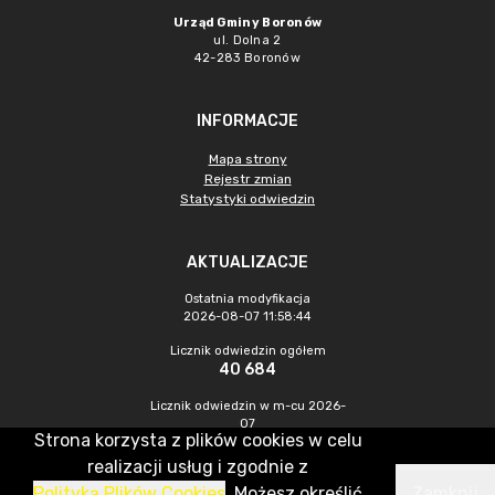
Urząd Gminy Boronów
ul. Dolna 2
42-283 Boronów
INFORMACJE
Mapa strony
Rejestr zmian
Statystyki odwiedzin
AKTUALIZACJE
Ostatnia modyfikacja
2026-08-07 11:58:44
Licznik odwiedzin ogółem
40 684
Licznik odwiedzin w m-cu 2026-
07
Strona korzysta z plików cookies w celu
321
realizacji usług i zgodnie z
Polityką Plików Cookies
. Możesz określić
Zamknij
CMS & Hosting: Nefeni Sp. z o.o.