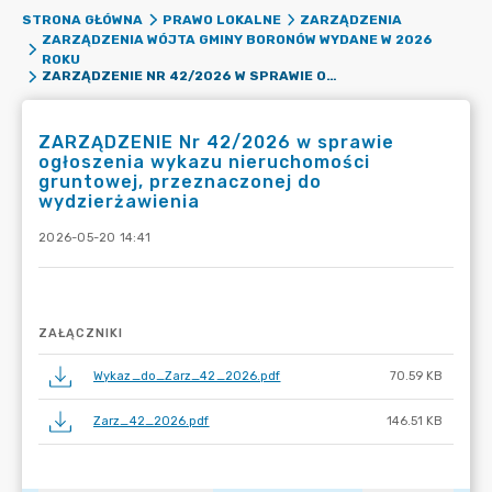
STRONA GŁÓWNA
PRAWO LOKALNE
ZARZĄDZENIA
ZARZĄDZENIA WÓJTA GMINY BORONÓW WYDANE W 2026
ROKU
ZARZĄDZENIE NR 42/2026 W SPRAWIE OGŁOSZENIA WYKAZU NIERUCHOMOŚCI GRUNTOWEJ, PRZEZNACZONEJ DO WYDZIERŻAWIENIA
ZARZĄDZENIE Nr 42/2026 w sprawie
ogłoszenia wykazu nieruchomości
gruntowej, przeznaczonej do
wydzierżawienia
2026-05-20 14:41
ZAŁĄCZNIKI
Wykaz_do_Zarz_42_2026.pdf
70.59 KB
Zarz_42_2026.pdf
146.51 KB