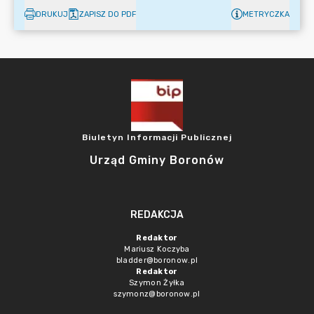
DRUKUJ
ZAPISZ DO PDF
METRYCZKA
Biuletyn Informacji Publicznej
Urząd Gminy Boronów
REDAKCJA
Redaktor
Mariusz Koczyba
bladder@boronow.pl
Redaktor
Szymon Żyłka
szymonz@boronow.pl