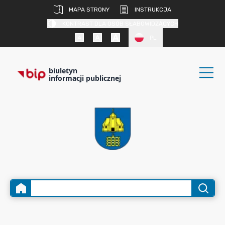
MAPA STRONY
INSTRUKCJA
KONTRAST DLA OSÓB SŁABOWIDZĄCYCH
PL
biuletyn
informacji publicznej