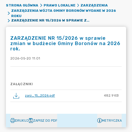
STRONA GŁÓWNA
PRAWO LOKALNE
ZARZĄDZENIA
ZARZĄDZENIA WÓJTA GMINY BORONÓW WYDANE W 2026
ROKU
ZARZĄDZENIE NR 15/2026 W SPRAWIE ZMIAN W BUDŻECIE GMINY BORONÓW NA 2026 ROK.
ZARZĄDZENIE NR 15/2026 w sprawie
zmian w budżecie Gminy Boronów na 2026
rok.
2026-05-20 11:01
ZAŁĄCZNIKI
zarz_15_2026.pdf
482.9 KB
DRUKUJ
ZAPISZ DO PDF
METRYCZKA