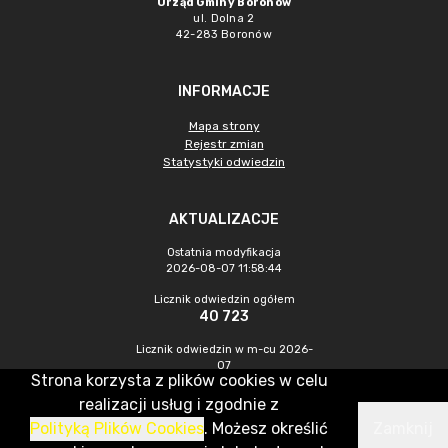
Urząd Gminy Boronów
ul. Dolna 2
42-283 Boronów
INFORMACJE
Mapa strony
Rejestr zmian
Statystyki odwiedzin
AKTUALIZACJE
Ostatnia modyfikacja
2026-08-07 11:58:44
Licznik odwiedzin ogółem
40 723
Licznik odwiedzin w m-cu 2026-
07
Strona korzysta z plików cookies w celu
360
realizacji usług i zgodnie z
Polityką Plików Cookies
. Możesz określić
Zamknij
CMS & Hosting: Nefeni Sp. z o.o.