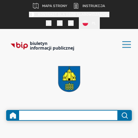
MAPA STRONY
INSTRUKCJA
KONTRAST DLA OSÓB SŁABOWIDZĄCYCH
PL
biuletyn
informacji publicznej