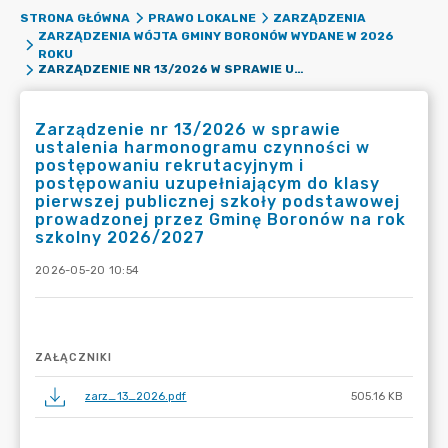
STRONA GŁÓWNA
PRAWO LOKALNE
ZARZĄDZENIA
ZARZĄDZENIA WÓJTA GMINY BORONÓW WYDANE W 2026
ROKU
ZARZĄDZENIE NR 13/2026 W SPRAWIE USTALENIA HARMONOGRAMU CZYNNOŚCI W POSTĘPOWANIU REKRUTACYJNYM I POSTĘPOWANIU UZUPEŁNIAJĄCYM DO KLASY PIERWSZEJ PUBLICZNEJ SZKOŁY PODSTAWOWEJ PROWADZONEJ PRZEZ GMINĘ BORONÓW NA ROK SZKOLNY 2026/2027
Zarządzenie nr 13/2026 w sprawie
ustalenia harmonogramu czynności w
postępowaniu rekrutacyjnym i
postępowaniu uzupełniającym do klasy
pierwszej publicznej szkoły podstawowej
prowadzonej przez Gminę Boronów na rok
szkolny 2026/2027
2026-05-20 10:54
ZAŁĄCZNIKI
zarz_13_2026.pdf
505.16 KB