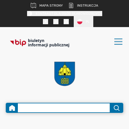
MAPA STRONY
INSTRUKCJA
KONTRAST DLA OSÓB SŁABOWIDZĄCYCH
PL
biuletyn
informacji publicznej