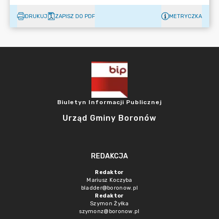
DRUKUJ
ZAPISZ DO PDF
METRYCZKA
Biuletyn Informacji Publicznej
Urząd Gminy Boronów
REDAKCJA
Redaktor
Mariusz Koczyba
bladder@boronow.pl
Redaktor
Szymon Żyłka
szymonz@boronow.pl