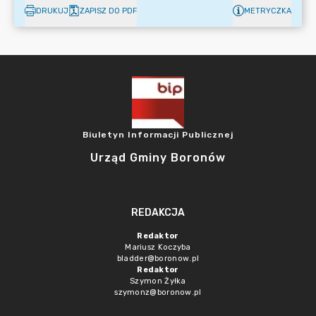
DRUKUJ
ZAPISZ DO PDF
METRYCZKA
Biuletyn Informacji Publicznej
Urząd Gminy Boronów
REDAKCJA
Redaktor
Mariusz Koczyba
bladder@boronow.pl
Redaktor
Szymon Żyłka
szymonz@boronow.pl