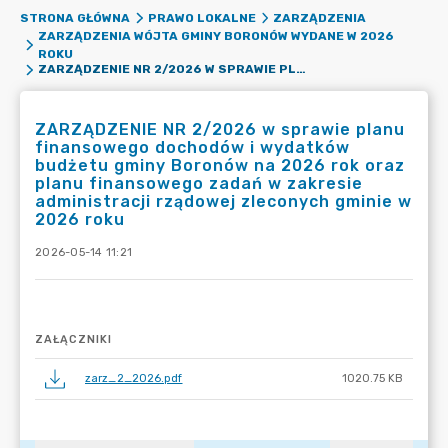
STRONA GŁÓWNA
PRAWO LOKALNE
ZARZĄDZENIA
ZARZĄDZENIA WÓJTA GMINY BORONÓW WYDANE W 2026
ROKU
ZARZĄDZENIE NR 2/2026 W SPRAWIE PLANU FINANSOWEGO DOCHODÓW I WYDATKÓW BUDŻETU GMINY BORONÓW NA 2026 ROK ORAZ PLANU FINANSOWEGO ZADAŃ W ZAKRESIE ADMINISTRACJI RZĄDOWEJ ZLECONYCH GMINIE W 2026 ROKU
ZARZĄDZENIE NR 2/2026 w sprawie planu
finansowego dochodów i wydatków
budżetu gminy Boronów na 2026 rok oraz
planu finansowego zadań w zakresie
administracji rządowej zleconych gminie w
2026 roku
2026-05-14 11:21
ZAŁĄCZNIKI
zarz_2_2026.pdf
1020.75 KB