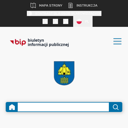
MAPA STRONY
INSTRUKCJA
KONTRAST DLA OSÓB SŁABOWIDZĄCYCH
PL
biuletyn
informacji publicznej