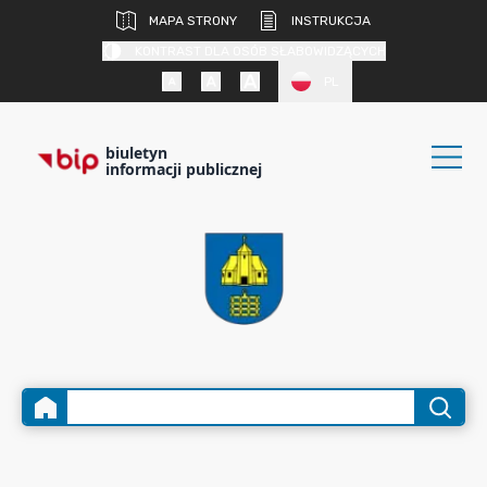
MAPA STRONY
INSTRUKCJA
KONTRAST DLA OSÓB SŁABOWIDZĄCYCH
PL
biuletyn
informacji publicznej