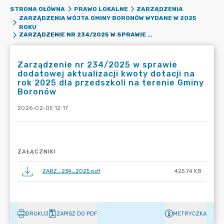
STRONA GŁÓWNA
PRAWO LOKALNE
ZARZĄDZENIA
ZARZĄDZENIA WÓJTA GMINY BORONÓW WYDANE W 2025
ROKU
ZARZĄDZENIE NR 234/2025 W SPRAWIE DODATOWEJ AKTUALIZACJI KWOTY DOTACJI NA ROK 2025 DLA PRZEDSZKOLI NA TERENIE GMINY BORONÓW
Zarządzenie nr 234/2025 w sprawie
dodatowej aktualizacji kwoty dotacji na
rok 2025 dla przedszkoli na terenie Gminy
Boronów
2026-02-05 12:17
ZAŁĄCZNIKI
ZARZ_234_2025.pdf
425.74 KB
DRUKUJ
ZAPISZ DO PDF
METRYCZKA