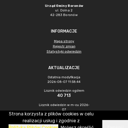
Urząd Gminy Boronów
ul. Dolna 2
42-283 Boronów
INFORMACJE
Mapa strony
Rejestr zmian
Statystyki odwiedzin
AKTUALIZACJE
Ostatnia modyfikacja
2026-08-07 11:58:44
Licznik odwiedzin ogółem
40 713
Licznik odwiedzin w m-cu 2026-
07
Strona korzysta z plików cookies w celu
350
realizacji usług i zgodnie z
Polityką Plików Cookies
. Możesz określić
Zamknij
CMS & Hosting: Nefeni Sp. z o.o.