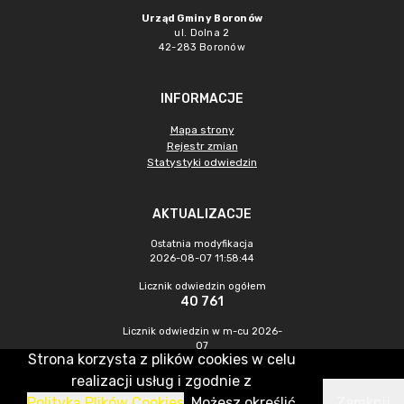
Urząd Gminy Boronów
ul. Dolna 2
42-283 Boronów
INFORMACJE
Mapa strony
Rejestr zmian
Statystyki odwiedzin
AKTUALIZACJE
Ostatnia modyfikacja
2026-08-07 11:58:44
Licznik odwiedzin ogółem
40 761
Licznik odwiedzin w m-cu 2026-
07
Strona korzysta z plików cookies w celu
398
realizacji usług i zgodnie z
Polityką Plików Cookies
. Możesz określić
Zamknij
CMS & Hosting: Nefeni Sp. z o.o.