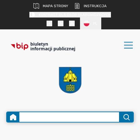
MAPA STRONY
INSTRUKCJA
KONTRAST DLA OSÓB SŁABOWIDZĄCYCH
PL
biuletyn
informacji publicznej