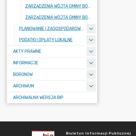
ZARZĄDZENIA WÓJTA GMINY BORONÓW WYDANE W 2026 ROKU
ZARZĄDZENIA WÓJTA GMINY BORONÓW WYDANE W 2025 ROKU
PLANOWANIE I ZAGOSPODAROWANIE PRZESTRZENNE - REJESTR URBANISTYCZNY
PODATKI I OPŁATY LOKALNE
AKTY PRAWNE
INFORMACJE
BORONOW
ARCHIWUM
ARCHIWALNA WERSJA BIP
Biuletyn Informacji Publicznej