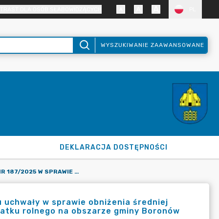
TRAST DLA OSÓB SŁABOWIDZĄCYCH
PL
WYSZUKIWANIE ZAAWANSOWANE
DEKLARACJA DOSTĘPNOŚCI
ZARZĄDZENIE NR 187/2025 W SPRAWIE KONSULTACJI PROJEKTU UCHWAŁY W SPRAWIE OBNIŻENIA ŚREDNIEJ CENY SKUPU ŻYTA PRZYJĘTEJ JAKO PODSTAWĘ OBLICZENIA PODATKU ROLNEGO NA OBSZARZE GMINY BORONÓW NA ROK 2026
u uchwały w sprawie obniżenia średniej
odatku rolnego na obszarze gminy Boronów