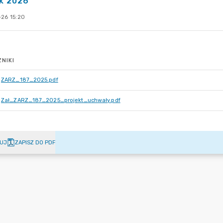
ok 2026
-26 15:20
NIKI
ZARZ_187_2025.pdf
Zał_ZARZ_187_2025_projekt_uchwały.pdf
UJ
ZAPISZ DO PDF