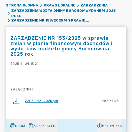
STRONA GŁÓWNA
PRAWO LOKALNE
ZARZĄDZENIA
ZARZĄDZENIA WÓJTA GMINY BORONÓW WYDANE W 2025
ROKU
ZARZĄDZENIE NR 153/2025 W SPRAWIE ZMIAN W PLANIE FINANSOWYM DOCHODÓW I WYDATKÓW BUDŻETU GMINY BORONÓW NA 2025 ROK.
ZARZĄDZENIE NR 153/2025 w sprawie
zmian w planie finansowym dochodów i
wydatków budżetu gminy Boronów na
2025 rok.
2025-11-24 15:21
ZAŁĄCZNIKI
ZARZ_153_2025.pdf
488.34 KB
DRUKUJ
ZAPISZ DO PDF
METRYCZKA