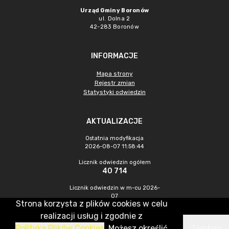
Urząd Gminy Boronów
ul. Dolna 2
42-283 Boronów
INFORMACJE
Mapa strony
Rejestr zmian
Statystyki odwiedzin
AKTUALIZACJE
Ostatnia modyfikacja
2026-08-07 11:58:44
Licznik odwiedzin ogółem
40 714
Licznik odwiedzin w m-cu 2026-
07
Strona korzysta z plików cookies w celu
351
realizacji usług i zgodnie z
Polityką Plików Cookies
. Możesz określić
Zamknij
CMS & Hosting: Nefeni Sp. z o.o.