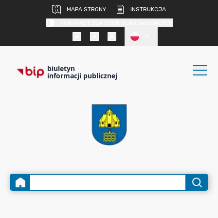
MAPA STRONY
INSTRUKCJA
KONTRAST DLA OSÓB SŁABOWIDZĄCYCH
PL
biuletyn
informacji publicznej