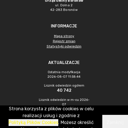
Urząd Gminy Boronów
ul. Dolna 2
42-283 Boronów
INFORMACJE
Mapa strony
Rejestr zmian
Statystyki odwiedzin
AKTUALIZACJE
Ostatnia modyfikacja
2026-08-07 11:58:44
Licznik odwiedzin ogółem
40 742
Licznik odwiedzin w m-cu 2026-
07
Strona korzysta z plików cookies w celu
379
realizacji usług i zgodnie z
Polityką Plików Cookies
. Możesz określić
Zamknij
CMS & Hosting: Nefeni Sp. z o.o.