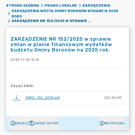
STRONA GŁÓWNA
PRAWO LOKALNE
ZARZĄDZENIA
ZARZĄDZENIA WÓJTA GMINY BORONÓW WYDANE W 2025
ROKU
ZARZĄDZENIE NR 152/2025 W SPRAWIE ZMIAN W PLANIE FINANSOWYM WYDATKÓW BUDŻETU GMINY BORONÓW NA 2025 ROK.
ZARZĄDZENIE NR 152/2025 w sprawie
zmian w planie finansowym wydatków
budżetu Gminy Boronów na 2025 rok.
2025-11-24 15:15
ZAŁĄCZNIKI
ZARZ_152_2025.pdf
320.89 KB
DRUKUJ
ZAPISZ DO PDF
METRYCZKA