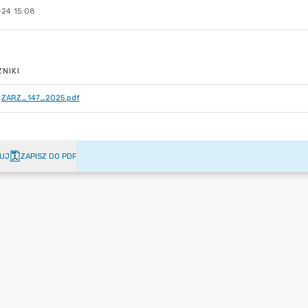
-24 15:08
NIKI
ZARZ_147_2025.pdf
UJ
ZAPISZ DO PDF