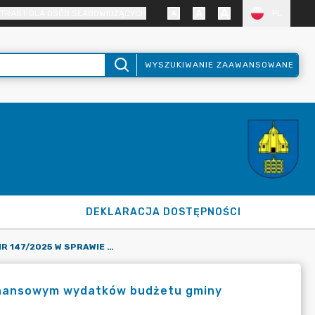
TRAST DLA OSÓB SŁABOWIDZĄCYCH
PL
WYSZUKIWANIE ZAAWANSOWANE
DEKLARACJA DOSTĘPNOŚCI
ZARZĄDZENIE NR 147/2025 W SPRAWIE ZMIAN W PLANIE FINANSOWYM WYDATKÓW BUDŻETU GMINY BORONÓW NA 2025 ROK.
inansowym wydatków budżetu gminy