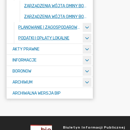
ZARZĄDZENIA WÓJTA GMINY BORONÓW WYDANE W 2026 ROKU
ZARZĄDZENIA WÓJTA GMINY BORONÓW WYDANE W 2025 ROKU
PLANOWANIE I ZAGOSPODAROWANIE PRZESTRZENNE - REJESTR URBANISTYCZNY
PODATKI I OPŁATY LOKALNE
AKTY PRAWNE
INFORMACJE
BORONOW
ARCHIWUM
ARCHIWALNA WERSJA BIP
Biuletyn Informacji Publicznej