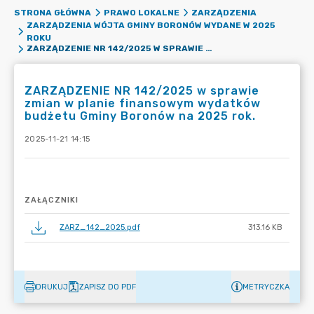
STRONA GŁÓWNA
PRAWO LOKALNE
ZARZĄDZENIA
ZARZĄDZENIA WÓJTA GMINY BORONÓW WYDANE W 2025
ROKU
ZARZĄDZENIE NR 142/2025 W SPRAWIE ZMIAN W PLANIE FINANSOWYM WYDATKÓW BUDŻETU GMINY BORONÓW NA 2025 ROK.
ZARZĄDZENIE NR 142/2025 w sprawie
zmian w planie finansowym wydatków
budżetu Gminy Boronów na 2025 rok.
2025-11-21 14:15
ZAŁĄCZNIKI
ZARZ_142_2025.pdf
313.16 KB
DRUKUJ
ZAPISZ DO PDF
METRYCZKA