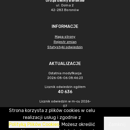
Urząd Gminy Boronów
ul. Dolna 2
42-283 Boronów
INFORMACJE
Mapa strony
Rejestr zmian
Statystyki odwiedzin
AKTUALIZACJE
Ostatnia modyfikacja
2026-08-06 08:46:23
Licznik odwiedzin ogółem
40 636
Licznik odwiedzin w m-cu 2026-
07
Strona korzysta z plików cookies w celu
273
realizacji usług i zgodnie z
Polityką Plików Cookies
. Możesz określić
Zamknij
CMS & Hosting: Nefeni Sp. z o.o.