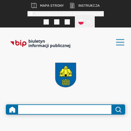
MAPA STRONY
INSTRUKCJA
KONTRAST DLA OSÓB SŁABOWIDZĄCYCH
PL
biuletyn
informacji publicznej