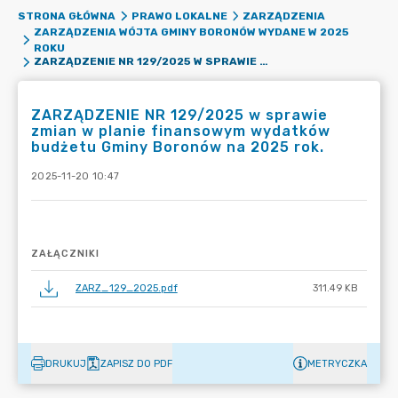
STRONA GŁÓWNA
PRAWO LOKALNE
ZARZĄDZENIA
ZARZĄDZENIA WÓJTA GMINY BORONÓW WYDANE W 2025
ROKU
ZARZĄDZENIE NR 129/2025 W SPRAWIE ZMIAN W PLANIE FINANSOWYM WYDATKÓW BUDŻETU GMINY BORONÓW NA 2025 ROK.
ZARZĄDZENIE NR 129/2025 w sprawie
zmian w planie finansowym wydatków
budżetu Gminy Boronów na 2025 rok.
2025-11-20 10:47
ZAŁĄCZNIKI
ZARZ_129_2025.pdf
311.49 KB
DRUKUJ
ZAPISZ DO PDF
METRYCZKA