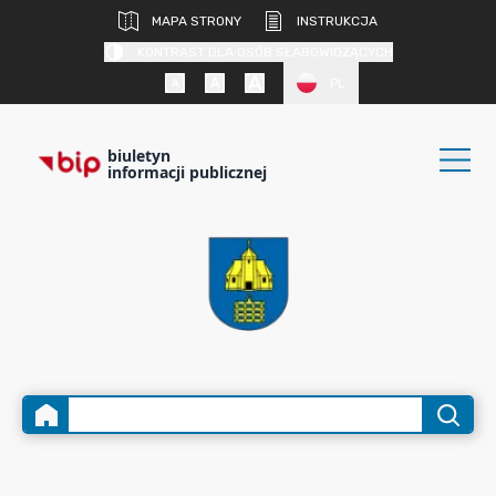
MAPA STRONY
INSTRUKCJA
KONTRAST DLA OSÓB SŁABOWIDZĄCYCH
PL
biuletyn
informacji publicznej