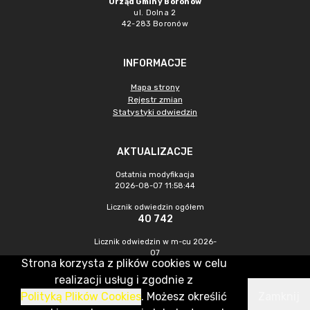
Urząd Gminy Boronów
ul. Dolna 2
42-283 Boronów
INFORMACJE
Mapa strony
Rejestr zmian
Statystyki odwiedzin
AKTUALIZACJE
Ostatnia modyfikacja
2026-08-07 11:58:44
Licznik odwiedzin ogółem
40 742
Licznik odwiedzin w m-cu 2026-
07
Strona korzysta z plików cookies w celu
379
realizacji usług i zgodnie z
Polityką Plików Cookies
. Możesz określić
Zamknij
CMS & Hosting: Nefeni Sp. z o.o.