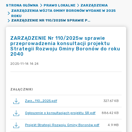
STRONA GŁÓWNA
PRAWO LOKALNE
ZARZĄDZENIA
ZARZĄDZENIA WÓJTA GMINY BORONÓW WYDANE W 2025
ROKU
ZARZĄDZENIE NR 110/2025W SPRAWIE PRZEPROWADZENIA KONSULTACJI PROJEKTU STRATEGII ROZWOJU GMINY BORONÓW DO ROKU 2040
ZARZĄDZENIE Nr 110/2025w sprawie
przeprowadzenia konsultacji projektu
Strategii Rozwoju Gminy Boronów do roku
2040
2025-11-14 14:24
ZAŁĄCZNIKI
Zarz_110_2025.pdf
327.67 KB
Ogłoszenie o konsultacjach projektu SR.pdf
886.42 KB
Projekt Strategii Rozwoju Gminy Boronów.pdf
4.9 MB