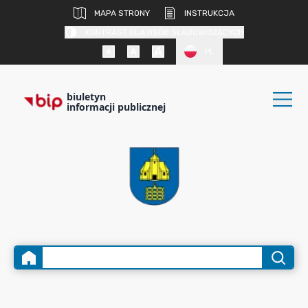
MAPA STRONY
INSTRUKCJA
KONTRAST DLA OSÓB SŁABOWIDZĄCYCH
PL
biuletyn
informacji publicznej