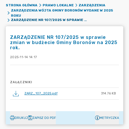
STRONA GŁÓWNA
PRAWO LOKALNE
ZARZĄDZENIA
ZARZĄDZENIA WÓJTA GMINY BORONÓW WYDANE W 2025
ROKU
ZARZĄDZENIE NR 107/2025 W SPRAWIE ZMIAN W BUDŻECIE GMINY BORONÓW NA 2025 ROK.
ZARZĄDZENIE NR 107/2025 w sprawie
zmian w budżecie Gminy Boronów na 2025
rok.
2025-11-14 14:17
ZAŁĄCZNIKI
ZARZ_107_2025.pdf
314.76 KB
DRUKUJ
ZAPISZ DO PDF
METRYCZKA