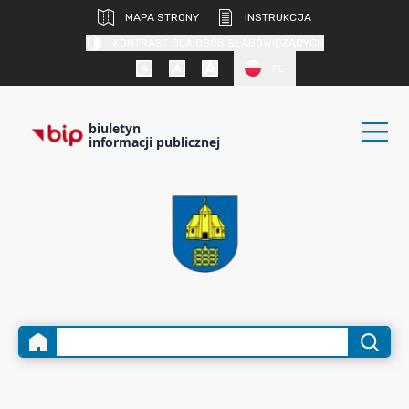
MAPA STRONY
INSTRUKCJA
KONTRAST DLA OSÓB SŁABOWIDZĄCYCH
PL
biuletyn
informacji publicznej