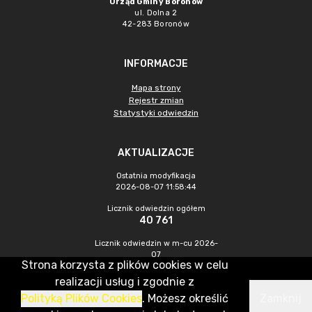
Urząd Gminy Boronów
ul. Dolna 2
42-283 Boronów
INFORMACJE
Mapa strony
Rejestr zmian
Statystyki odwiedzin
AKTUALIZACJE
Ostatnia modyfikacja
2026-08-07 11:58:44
Licznik odwiedzin ogółem
40 761
Licznik odwiedzin w m-cu 2026-
07
Strona korzysta z plików cookies w celu
398
realizacji usług i zgodnie z
Polityką Plików Cookies
. Możesz określić
Zamknij
CMS & Hosting: Nefeni Sp. z o.o.