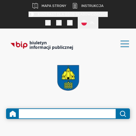
MAPA STRONY
INSTRUKCJA
KONTRAST DLA OSÓB SŁABOWIDZĄCYCH
PL
biuletyn
informacji publicznej