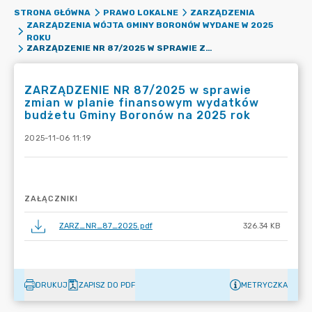
STRONA GŁÓWNA
PRAWO LOKALNE
ZARZĄDZENIA
ZARZĄDZENIA WÓJTA GMINY BORONÓW WYDANE W 2025
ROKU
ZARZĄDZENIE NR 87/2025 W SPRAWIE ZMIAN W PLANIE FINANSOWYM WYDATKÓW BUDŻETU GMINY BORONÓW NA 2025 ROK
ZARZĄDZENIE NR 87/2025 w sprawie
zmian w planie finansowym wydatków
budżetu Gminy Boronów na 2025 rok
2025-11-06 11:19
ZAŁĄCZNIKI
ZARZ_NR_87_2025.pdf
326.34 KB
DRUKUJ
ZAPISZ DO PDF
METRYCZKA