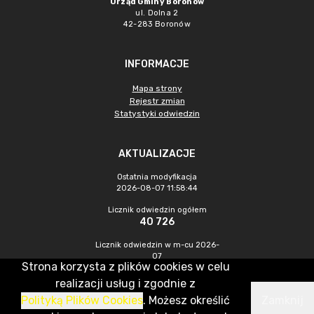
Urząd Gminy Boronów
ul. Dolna 2
42-283 Boronów
INFORMACJE
Mapa strony
Rejestr zmian
Statystyki odwiedzin
AKTUALIZACJE
Ostatnia modyfikacja
2026-08-07 11:58:44
Licznik odwiedzin ogółem
40 726
Licznik odwiedzin w m-cu 2026-
07
Strona korzysta z plików cookies w celu
363
realizacji usług i zgodnie z
Polityką Plików Cookies
. Możesz określić
Zamknij
CMS & Hosting: Nefeni Sp. z o.o.