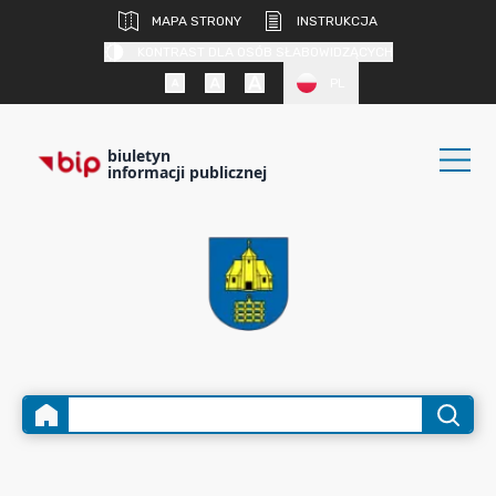
MAPA STRONY
INSTRUKCJA
KONTRAST DLA OSÓB SŁABOWIDZĄCYCH
PL
biuletyn
informacji publicznej