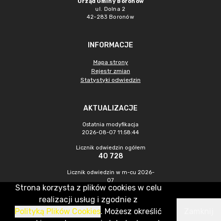
Urząd Gminy Boronów
ul. Dolna 2
42-283 Boronów
INFORMACJE
Mapa strony
Rejestr zmian
Statystyki odwiedzin
AKTUALIZACJE
Ostatnia modyfikacja
2026-08-07 11:58:44
Licznik odwiedzin ogółem
40 728
Licznik odwiedzin w m-cu 2026-
07
Strona korzysta z plików cookies w celu
365
realizacji usług i zgodnie z
Polityką Plików Cookies
. Możesz określić
Zamknij
CMS & Hosting: Nefeni Sp. z o.o.