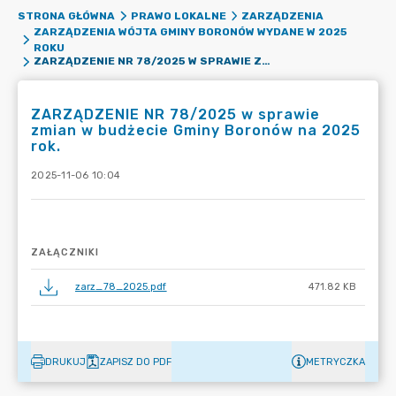
STRONA GŁÓWNA
PRAWO LOKALNE
ZARZĄDZENIA
ZARZĄDZENIA WÓJTA GMINY BORONÓW WYDANE W 2025
ROKU
ZARZĄDZENIE NR 78/2025 W SPRAWIE ZMIAN W BUDŻECIE GMINY BORONÓW NA 2025 ROK.
ZARZĄDZENIE NR 78/2025 w sprawie
zmian w budżecie Gminy Boronów na 2025
rok.
2025-11-06 10:04
ZAŁĄCZNIKI
zarz_78_2025.pdf
471.82 KB
DRUKUJ
ZAPISZ DO PDF
METRYCZKA