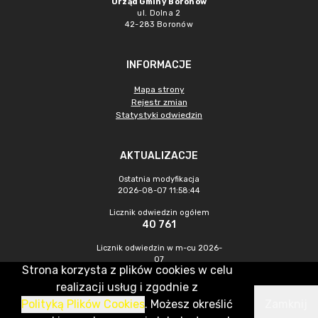
Urząd Gminy Boronów
ul. Dolna 2
42-283 Boronów
INFORMACJE
Mapa strony
Rejestr zmian
Statystyki odwiedzin
AKTUALIZACJE
Ostatnia modyfikacja
2026-08-07 11:58:44
Licznik odwiedzin ogółem
40 761
Licznik odwiedzin w m-cu 2026-
07
Strona korzysta z plików cookies w celu
398
realizacji usług i zgodnie z
Polityką Plików Cookies
. Możesz określić
Zamknij
CMS & Hosting: Nefeni Sp. z o.o.