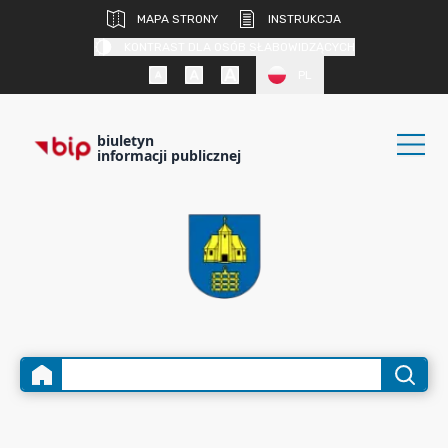
MAPA STRONY
INSTRUKCJA
KONTRAST DLA OSÓB SŁABOWIDZĄCYCH
PL
biuletyn
informacji publicznej